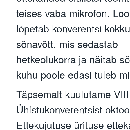
teises vaba mikrofon. Loo
lõpetab konverentsi kokku
sõnavõtt, mis sedastab
hetkeolukorra ja näitab s
kuhu poole edasi tuleb m
Täpsemalt kuulutame VIII
Ühistukonverentsist oktoo
Ettekujutuse ürituse ette