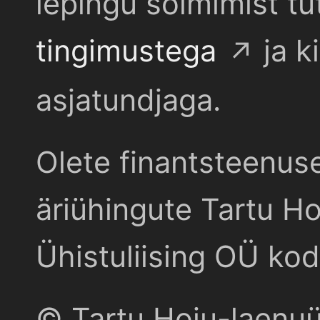
lepingu sõlmimist t
tingimustega
ja k
asjatundjaga.
Olete finantsteenus
äriühingute Tartu Ho
Ühistuliising OÜ kod
© Tartu Hoiu-laenu