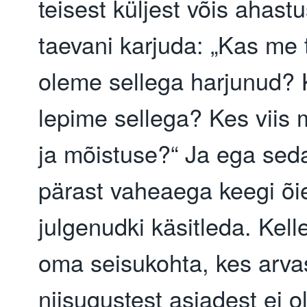
teisest küljest võis ahast
taevani karjuda: „Kas me 
oleme sellega harjunud?
lepime sellega? Kes viis
ja mõistuse?“ Ja ega sed
pärast vaheaega keegi õie
julgenudki käsitleda. Kelle
oma seisukohta, kes arvas
niisugustest asjadest ei o