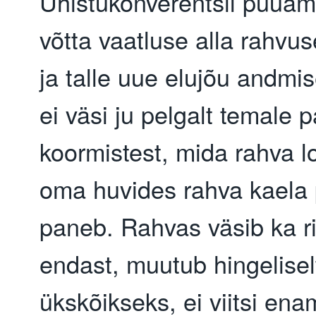
Ühistukonverentsil püüam
võtta vaatluse alla rahvu
ja talle uue elujõu andmi
ei väsi ju pelgalt temale 
koormistest, mida rahva l
oma huvides rahva kaela
paneb. Rahvas väsib ka ri
endast, muutub hingelisel
ükskõikseks, ei viitsi en