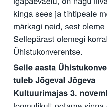
igapäevaelu, on nagu liiv
kinga sees ja tihtipeale m
märkagi neid, sest oleme
Sellepärast olemegi korr
Ühistukonverentse.
Selle aasta Ühistukonve
tuleb Jõgeval Jõgeva
Kultuurimajas 3. novemb
loomulikult ootame sinna 