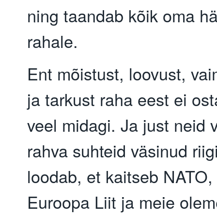
ning taandab kõik oma h
rahale.
Ent mõistust, loovust, va
ja tarkust raha eest ei ost
veel midagi. Ja just neid 
rahva suhteid väsinud riig
loodab, et kaitseb NATO,
Euroopa Liit ja meie ole