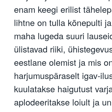
enam keegi erilist tähele
lihtne on tulla kõnepulti ja
maha lugeda suuri lausei
ülistavad riiki, ühistegevus
eestlane olemist ja mis o
harjumuspäraselt igav-ilu
kuulatakse haigutust varja
aplodeeritakse loiult ja u