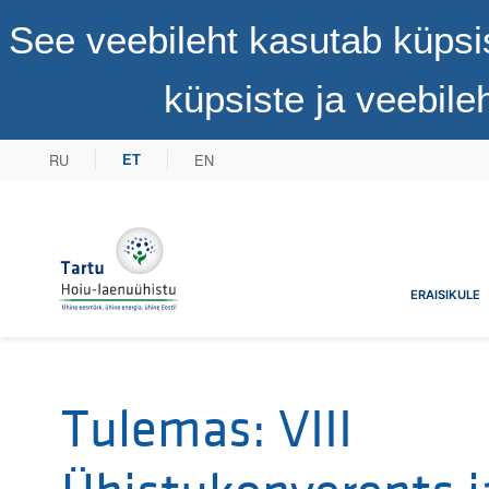
See veebileht kasutab küpsi
küpsiste ja veebil
RU
EN
ET
Tartu Hoiu-laenuühistu
ERAISIKULE
Tulemas: VIII