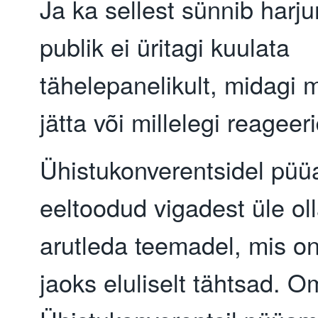
Ja ka sellest sünnib harj
publik ei üritagi kuulata
tähelepanelikult, midagi 
jätta või millelegi reageer
Ühistukonverentsidel pü
eeltoodud vigadest üle ol
arutleda teemadel, mis o
jaoks eluliselt tähtsad. O