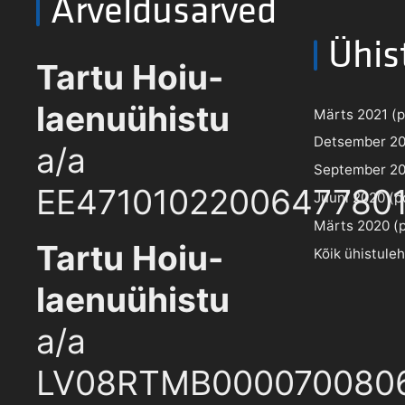
Arveldusarved
Ühis
Tartu Hoiu-
laenuühistu
Märts 2021 (pd
Detsember 202
a/a
September 202
EE4710102200647780
Juuni 2020 (pd
Märts 2020 (pd
Tartu Hoiu-
Kõik ühistule
laenuühistu
a/a
LV08RTMB000070080