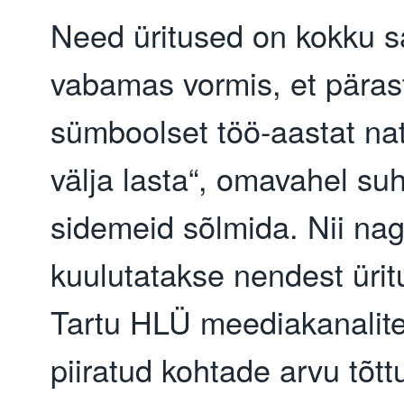
Need üritused on kokku 
vabamas vormis, et päras
sümboolset töö-aastat na
välja lasta“, omavahel suh
sidemeid sõlmida. Nii nag
kuulutatakse nendest ürit
Tartu HLÜ meediakanalite
piiratud kohtade arvu tõt