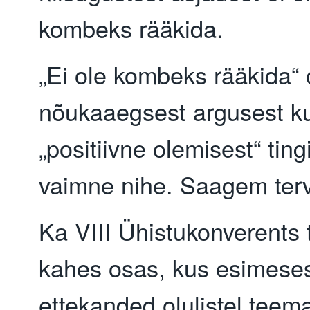
kombeks rääkida.
„Ei ole kombeks rääkida“ 
nõukaaegsest argusest ku
„positiivne olemisest“ ting
vaimne nihe. Saagem ter
Ka VIII Ühistukonverents
kahes osas, kus esimese
ettekanded olulistel teem