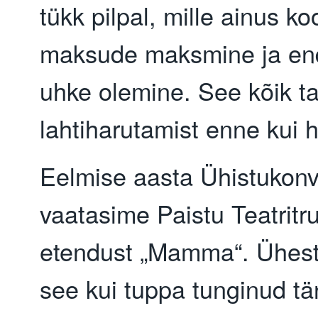
tükk pilpal, mille ainus k
maksude maksmine ja en
uhke olemine. See kõik t
lahtiharutamist enne kui hi
Eelmise aasta Ühistukonv
vaatasime Paistu Teatritru
etendust „Mamma“. Ühest k
see kui tuppa tunginud t