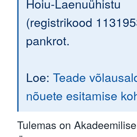
Hoiu-Laenuühistu
(registrikood 113195
pankrot.
Loe:
Teade võlausald
nõuete esitamise ko
Tulemas on Akadeemilise