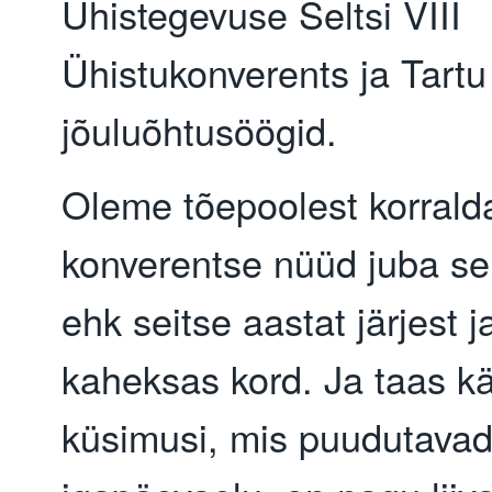
Ühistegevuse Seltsi VIII
Ühistukonverents ja Tart
jõuluõhtusöögid.
Oleme tõepoolest korral
konverentse nüüd juba se
ehk seitse aastat järjest 
kaheksas kord. Ja taas k
küsimusi, mis puudutava