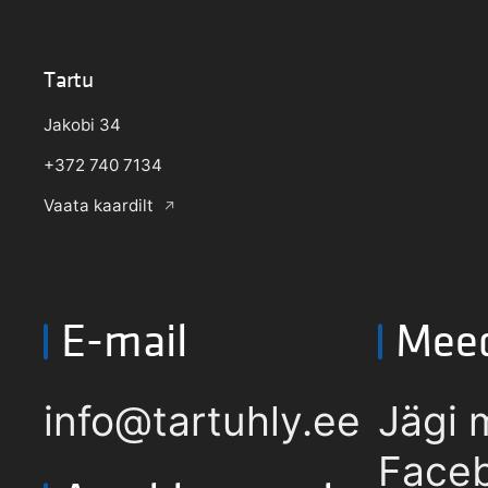
Tartu
Jakobi 34
+372 740 7134
Vaata kaardilt
E-mail
Mee
info@tartuhly.ee
Jägi 
Faceb