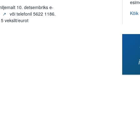
esim
iljemalt 10. detsembriks e-
Kõik
e
või telefonil 5622 1186.
 5 vekslit/eurot