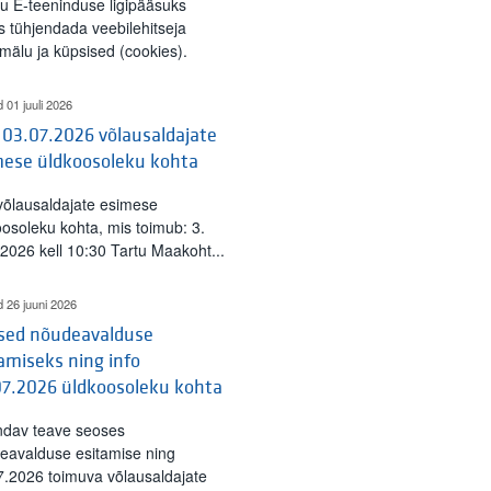
tu E-teeninduse ligipääsuks
s tühjendada veebilehitseja
mälu ja küpsised (cookies).
d 01 juuli 2026
 03.07.2026 võlausaldajate
mese üldkoosoleku kohta
 võlausaldajate esimese
oosoleku kohta, mis toimub: 3.
l 2026 kell 10:30 Tartu Maakoht...
d 26 juuni 2026
ised nõudeavalduse
amiseks ning info
07.2026 üldkoosoleku kohta
ndav teave seoses
eavalduse esitamise ning
7.2026 toimuva võlausaldajate