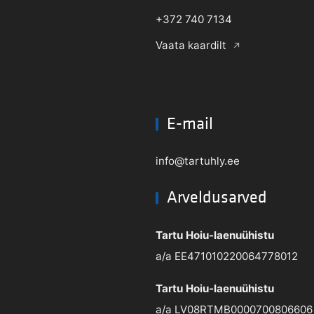
+372 740 7134
Vaata kaardilt
E-mail
info@tartuhly.ee
Arveldusarved
Tartu Hoiu-laenuühistu
a/a EE471010220064778012
Tartu Hoiu-laenuühistu
a/a LV08RTMB0000700806606