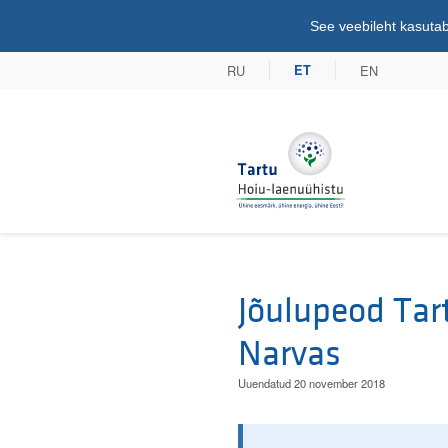
See veebileht kasutab
RU
EN
ET
Tartu Hoiu-lae
Jõulupeod Tart
Narvas
Uuendatud 20 november 2018