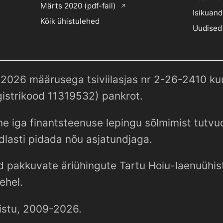
Märts 2020 (pdf-fail)
Isikuand
Kõik ühistulehed
Uudised
2026 määrusega tsiviilasjas nr 2-26-2410 kuul
istrikood 11319532) pankrot.
e iga finantsteenuse lepingu sõlmimist tutv
dlasti pidada nõu asjatundjaga.
d pakkuvate äriühingute Tartu Hoiu-laenuühist
ehel.
istu, 2009-2026.