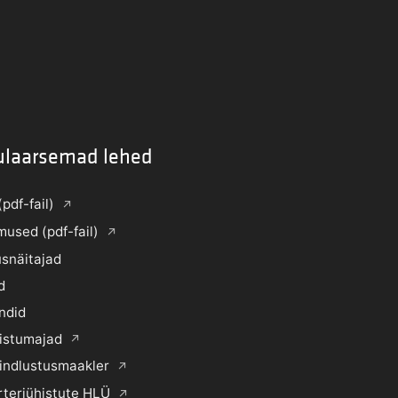
ulaarsemad lehed
(pdf-fail)
mused (pdf-fail)
snäitajad
d
ndid
histumajad
indlustusmaakler
rteriühistute HLÜ