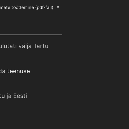
mete töötlemine (pdf-fail)
utati välja Tartu
uda
teenuse
u ja Eesti