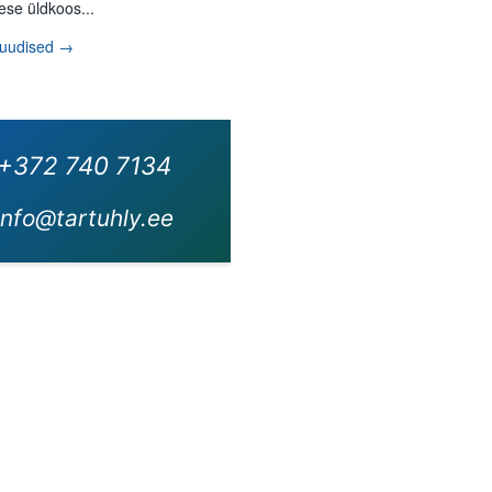
ese üldkoos...
 uudised →
+372 740 7134
info@tartuhly.ee