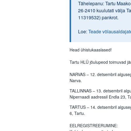
Tähelepanu: Tartu Maakoh
26-2410 kuulutati välja T
11319532) pankrot.
Loe:
Teade võlausaldajat
Head ühistukaaslased!
Tartu HLÜ jõulupeod toimuvad jär
NARVAS – 12. detsembril algusega
Narva.
TALLINNAS – 13. detsembril algus
Nipernaadi aadressil Endla 23, Ta
TARTUS – 14. detsembril algusega
6, Tartu.
EELREGISTREERUMINE: