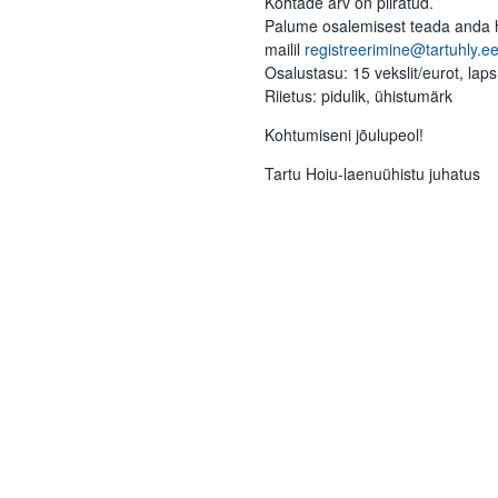
Kohtade arv on piiratud.
Palume osalemisest teada anda h
mailil
registreerimine@tartuhly.e
Osalustasu: 15 vekslit/eurot, laps
Riietus: pidulik, ühistumärk
Kohtumiseni jõulupeol!
Tartu Hoiu-laenuühistu juhatus