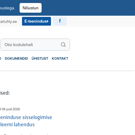
imustega.
Nõustun
artuhly.ee
E-teenindus
Otsi kodulehelt
Otsi
D
DOKUMENDID
ÜHISTUST
KONTAKT
ised:
d 06 juuli 2026
eninduse sisselogimise
bleemi lahendus