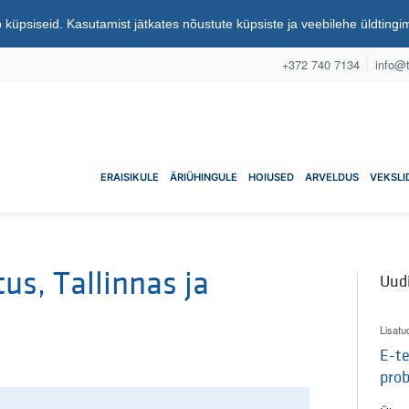
 küpsiseid. Kasutamist jätkates nõustute küpsiste ja veebilehe üldting
+372 740 7134
info@t
nuühistu
ERAISIKULE
ÄRIÜHINGULE
HOIUSED
ARVELDUS
VEKSLI
us, Tallinnas ja
Uud
Lisatu
E-te
pro