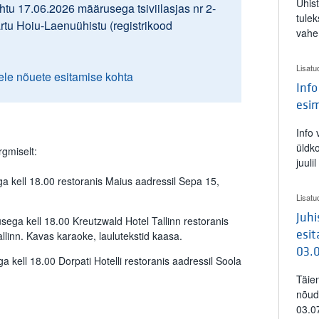
Ühis
tu 17.06.2026 määrusega tsiviilasjas nr 2-
tulek
artu Hoiu-Laenuühistu (registrikood
vahe
Lisatu
ele nõuete esitamise kohta
Info
esi
Info
üldk
gmiselt:
juuli
 kell 18.00 restoranis Maius aadressil Sepa 15,
Lisatu
Juh
ega kell 18.00 Kreutzwald Hotel Tallinn restoranis
esit
llinn. Kavas karaoke, laulutekstid kaasa.
03.
 kell 18.00 Dorpati Hotelli restoranis aadressil Soola
Täie
nõud
03.0