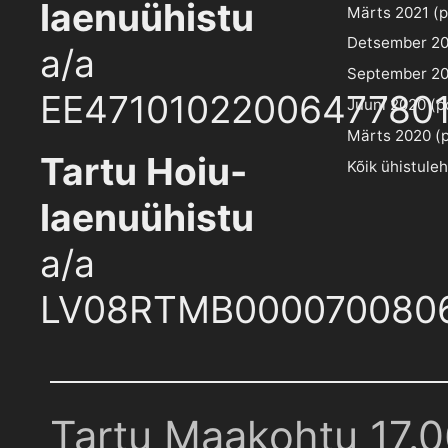
laenuühistu
Märts 2021 (pd
Detsember 202
a/a
September 202
EE4710102200647780
Juuni 2020 (pd
Märts 2020 (pd
Tartu Hoiu-
Kõik ühistule
laenuühistu
a/a
LV08RTMB000070080
Tartu Maakohtu 17.