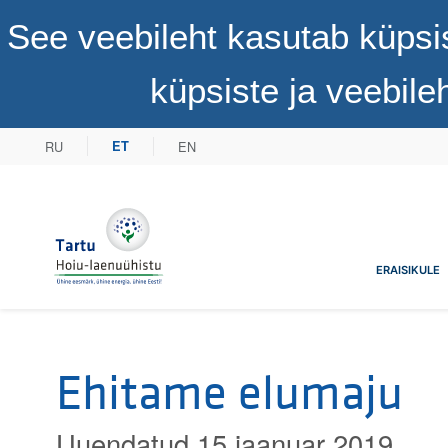
See veebileht kasutab küpsi
küpsiste ja veebil
RU
EN
ET
Tartu Hoiu-laenuühistu
ERAISIKULE
Ehitame elumaju
Uuendatud 15 jaanuar 2019