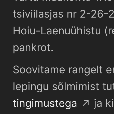
tsiviilasjas nr 2-26-
Hoiu-Laenuühistu (r
pankrot.
Soovitame rangelt e
lepingu sõlmimist t
tingimustega
ja k