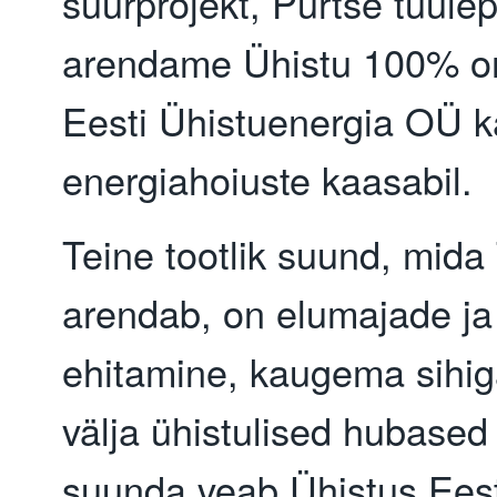
suurprojekt, Purtse tuule
arendame Ühistu 100% o
Eesti Ühistuenergia OÜ ka
energiahoiuste kaasabil.
Teine tootlik suund, mida
arendab, on elumajade ja 
ehitamine, kaugema sihi
välja ühistulised hubase
suunda veab Ühistus Ees