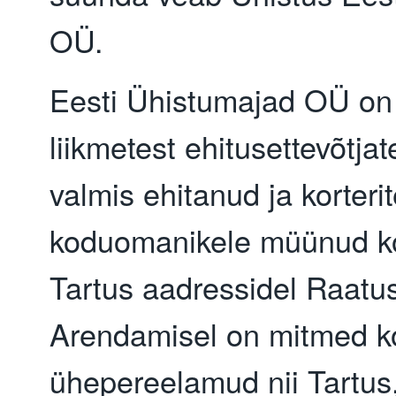
OÜ.
Eesti Ühistumajad OÜ on
liikmetest ehitusettevõtjat
valmis ehitanud ja korteri
koduomanikele müünud k
Tartus aadressidel Raatus
Arendamisel on mitmed kor
ühepereelamud nii Tartus,