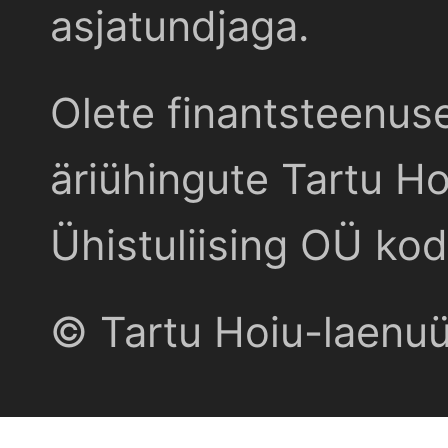
asjatundjaga.
Olete finantsteenus
äriühingute Tartu Ho
Ühistuliising OÜ kod
© Tartu Hoiu-laenu