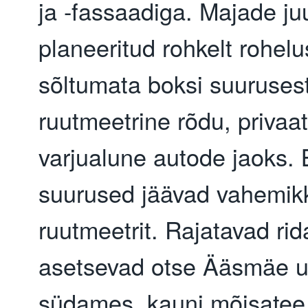
ja -fassaadiga. Majade ju
planeeritud rohkelt rohelus
sõltumata boksi suuruse
ruutmeetrine rõdu, privaat
varjualune autode jaoks.
suurused jäävad vahemik
ruutmeetrit. Rajatavad ri
asetsevad otse Ääsmäe u
südames, kauni mõisatee 