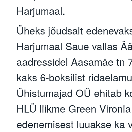
Harjumaal.
Üheks jõudsalt edenevaks
Harjumaal Saue vallas Ä
aadressidel Aasamäe tn 7
kaks 6-boksilist ridaelamu
Ühistumajad OÜ ehitab k
HLÜ liikme Green Vironi
edenemisest luuakse ka v