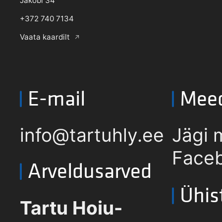
Jakobi 34
+372 740 7134
Vaata kaardilt
E-mail
Mee
info@tartuhly.ee
Jägi 
Faceb
Arveldusarved
Ühis
Tartu Hoiu-