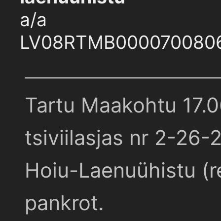
a/a
LV08RTMB000070080
Tartu Maakohtu 17.
tsiviilasjas nr 2-26-
Hoiu-Laenuühistu (r
pankrot.