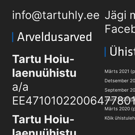
info@tartuhly.ee
Jägi 
Faceb
Arveldusarved
Ühis
Tartu Hoiu-
laenuühistu
Märts 2021 (pd
Detsember 202
a/a
September 202
EE4710102200647780
Juuni 2020 (pd
Märts 2020 (pd
Tartu Hoiu-
Kõik ühistule
laenuühistu