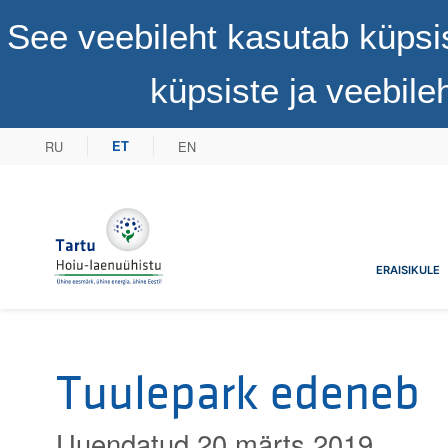
See veebileht kasutab küpsi
küpsiste ja veebil
RU
EN
ET
Tartu Hoiu-laenuühistu
ERAISIKULE
Tuulepark edeneb
Uuendatud 20 märts 2019