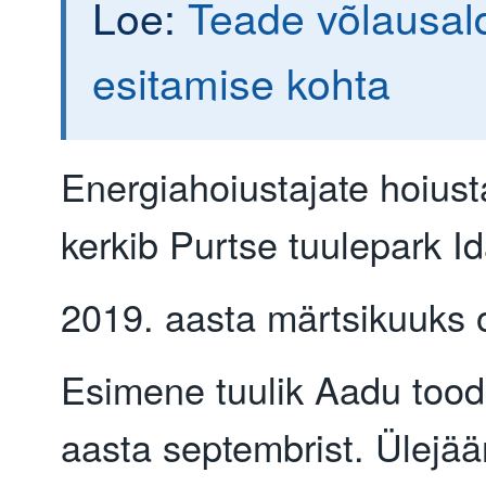
Loe:
Teade võlausal
esitamise kohta
Energiahoiustajate hoiust
kerkib Purtse tuulepark I
2019. aasta märtsikuuks o
Esimene tuulik Aadu tooda
aasta septembrist. Ülejään