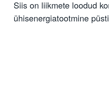
Siis on liikmete loodud kor
ühisenergiatootmine püst