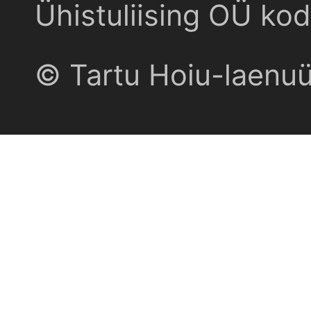
Ühistuliising OÜ kod
© Tartu Hoiu-laenu