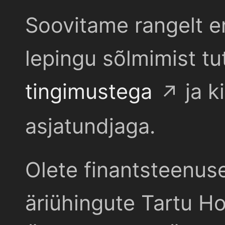
Soovitame rangelt e
lepingu sõlmimist t
tingimustega
ja k
asjatundjaga.
Olete finantsteenus
äriühingute Tartu Ho