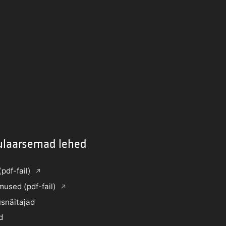
ulaarsemad lehed
(pdf-fail)
mused (pdf-fail)
snäitajad
d