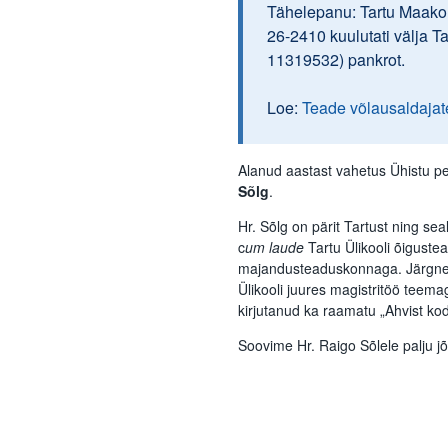
Tähelepanu: Tartu Maakoh
26-2410 kuulutati välja T
11319532) pankrot.
Loe:
Teade võlausaldajat
Alanud aastast vahetus Ühistu pe
Sõlg
.
Hr. Sõlg on pärit Tartust ning se
c
um laude
Tartu Ülikooli õigust
majandusteaduskonnaga. Järgn
Ülikooli juures magistritöö teemag
kirjutanud ka raamatu „Ahvist kod
Soovime Hr. Raigo Sõlele palju jõ