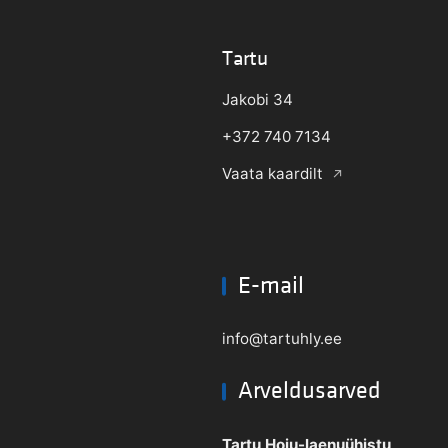
Tartu
Jakobi 34
+372 740 7134
Vaata kaardilt
E-mail
info@tartuhly.ee
Arveldusarved
Tartu Hoiu-laenuühistu