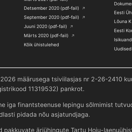
Dokume
Detsember 2020 (pdf-fail)
Eesti Ü
September 2020 (pdf-fail)
Lõuna K
Juuni 2020 (pdf-fail)
Eesti Ko
Märts 2020 (pdf-fail)
Isikuand
Kõik ühistulehed
Uudised
2026 määrusega tsiviilasjas nr 2-26-2410 kuul
istrikood 11319532) pankrot.
e iga finantsteenuse lepingu sõlmimist tutv
dlasti pidada nõu asjatundjaga.
d pakkuvate äriühingute Tartu Hoiu-laenuühist