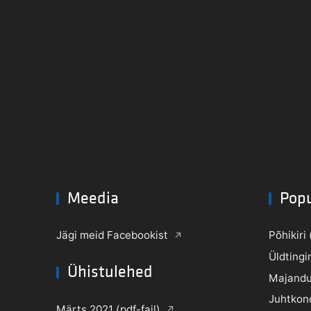
Meedia
Pop
Jägi meid Facebookist
Põhikiri 
Üldtingi
Ühistulehed
Majandu
Juhtkon
Märts 2021 (pdf-fail)