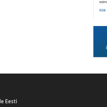
esim
Kõik
le Eesti