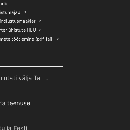
ndid
histumajad
indlustusmaakler
rteriühistute HLÜ
mete töötlemine (pdf-fail)
utati välja Tartu
uda
teenuse
u ja Eesti