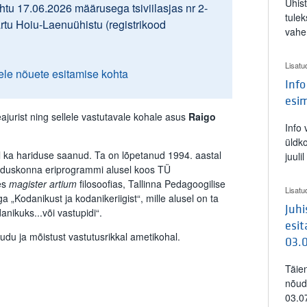
Ühis
tu 17.06.2026 määrusega tsiviilasjas nr 2-
tulek
artu Hoiu-Laenuühistu (registrikood
vahe
Lisatu
ele nõuete esitamise kohta
Info
esi
ajurist ning sellele vastutavale kohale asus
Raigo
Info
üldk
al ka hariduse saanud. Ta on lõpetanud 1994. aastal
juuli
eaduskonna eriprogrammi alusel koos TÜ
es
magister artium
filosoofias, Tallinna Pedagoogilise
Lisatu
a „Kodanikust ja kodanikeriigist“, mille alusel on ta
Juh
anikuks...või vastupidi“.
esit
udu ja mõistust vastutusrikkal ametikohal.
03.
Täie
nõud
03.0