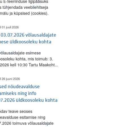
tu E-teeninduse ligipääsuks
s tühjendada veebilehitseja
mälu ja küpsised (cookies).
d 01 juuli 2026
 03.07.2026 võlausaldajate
mese üldkoosoleku kohta
 võlausaldajate esimese
oosoleku kohta, mis toimub: 3.
l 2026 kell 10:30 Tartu Maakoht...
d 26 juuni 2026
ised nõudeavalduse
amiseks ning info
07.2026 üldkoosoleku kohta
ndav teave seoses
eavalduse esitamise ning
7.2026 toimuva võlausaldajate