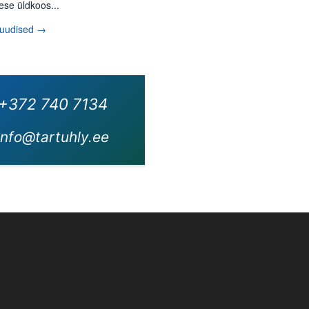
ese üldkoos...
 uudised →
+372 740 7134
info@tartuhly.ee