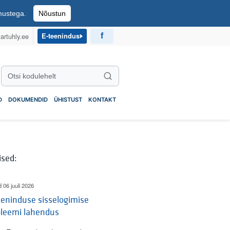
imustega.
Nõustun
artuhly.ee
E-teenindus
Otsi kodulehelt
Otsi
D
DOKUMENDID
ÜHISTUST
KONTAKT
ised:
d 06 juuli 2026
eninduse sisselogimise
bleemi lahendus