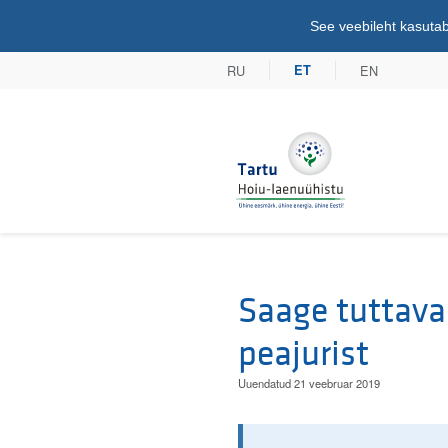
See veebileht kasutab
RU
EN
ET
Tartu Hoiu-lae
Saage tuttava
peajurist
Uuendatud 21 veebruar 2019