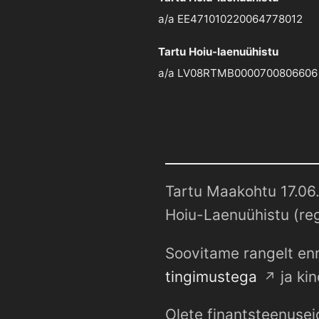
a/a EE471010220064778012
Tartu Hoiu-laenuühistu
a/a LV08RTMB0000700806606
Tartu Maakohtu 17.06.
Hoiu-Laenuühistu (reg
Soovitame rangelt enn
tingimustega
ja kin
Olete finantsteenusei