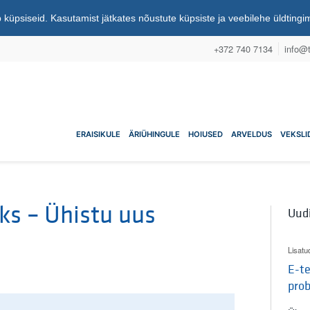
 küpsiseid. Kasutamist jätkates nõustute küpsiste ja veebilehe üldting
+372 740 7134
info@t
nuühistu
ERAISIKULE
ÄRIÜHINGULE
HOIUSED
ARVELDUS
VEKSLI
ks – Ühistu uus
Uud
Lisatu
E-te
pro