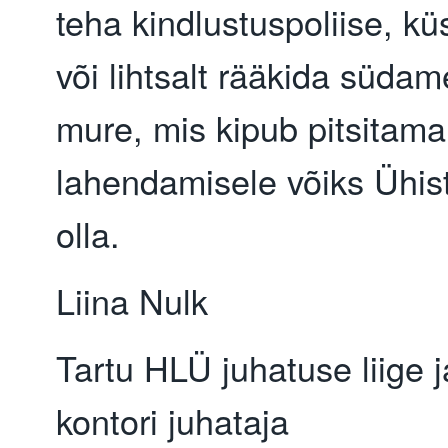
teha kindlustuspoliise, k
või lihtsalt rääkida südam
mure, mis kipub pitsitama 
lahendamisele võiks Ühis
olla.
Liina Nulk
Tartu HLÜ juhatuse liige j
kontori juhataja