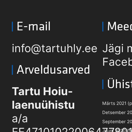
E-mail
Mee
info@tartuhly.ee
Jägi 
Faceb
Arveldusarved
Ühis
Tartu Hoiu-
laenuühistu
Märts 2021 (pd
Detsember 202
a/a
September 202
EE4710102200647780
Juuni 2020 (pd