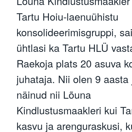
Lõuna Kindlustusmaakler
Tartu Hoiu-laenuühistu
konsolideerimisgruppi, sa
ühtlasi ka Tartu HLÜ vast
Raekoja plats 20 asuva ko
juhataja. Nii olen 9 aasta
näinud nii Lõuna
Kindlustusmaakleri kui T
kasvu ja arenguraskusi, 