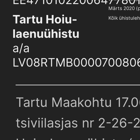
Märts 2020 (pd
Tartu Hoiu-
Kõik ühistule
laenuühistu
a/a
LV08RTMB000070080
Tartu Maakohtu 17.
tsiviilasjas nr 2-26-