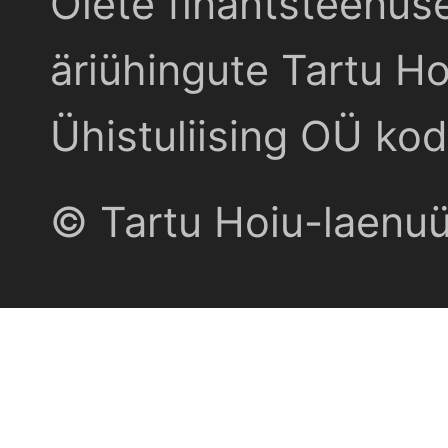
Olete finantsteenus
äriühingute Tartu Ho
Ühistuliising OÜ kod
© Tartu Hoiu-laenu