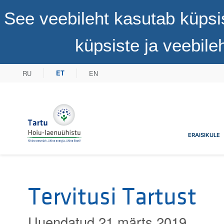
See veebileht kasutab küpsi
küpsiste ja veebil
RU
EN
ET
Tartu Hoiu-laenuühistu
ERAISIKULE
Tervitusi Tartust
Uuendatud 21 märts 2019