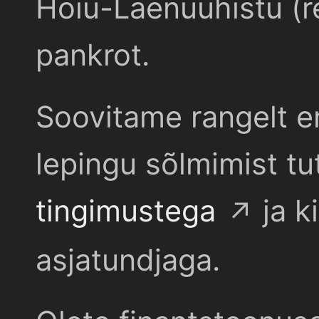
Hoiu-Laenuühistu (r
pankrot.
Soovitame rangelt e
lepingu sõlmimist t
tingimustega
ja k
asjatundjaga.