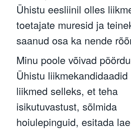
Ühistu eesliinil olles liikm
toetajate muresid ja teine
saanud osa ka nende rõõ
Minu poole võivad pöördu
Ühistu liikmekandidaadid 
liikmed selleks, et teha
isikutuvastust, sõlmida
hoiulepinguid, esitada lae