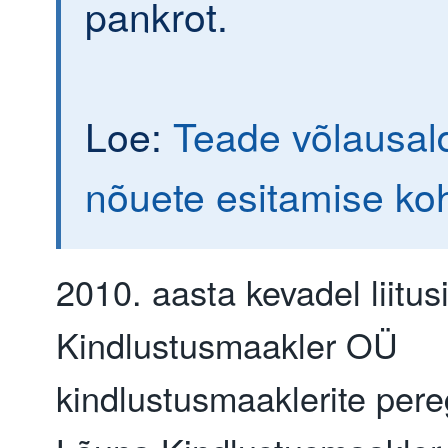
pankrot.
Loe:
Teade võlausald
nõuete esitamise ko
2010. aasta kevadel liitu
Kindlustusmaakler OÜ
kindlustusmaaklerite per