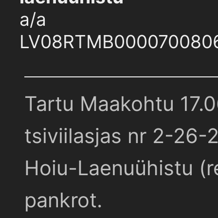
a/a
LV08RTMB000070080
Tartu Maakohtu 17.
tsiviilasjas nr 2-26-
Hoiu-Laenuühistu (r
pankrot.