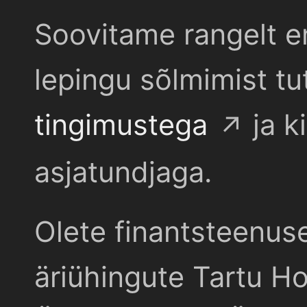
Soovitame rangelt e
lepingu sõlmimist t
tingimustega
ja k
asjatundjaga.
Olete finantsteenus
äriühingute Tartu Ho