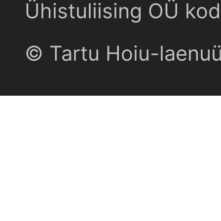
Ühistuliising OÜ kod
© Tartu Hoiu-laenu