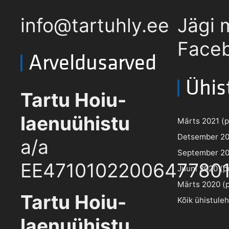
info@tartuhly.ee
Jägi 
Faceb
Arveldusarved
Ühis
Tartu Hoiu-
laenuühistu
Märts 2021 (pd
Detsember 202
a/a
September 202
EE4710102200647780
Juuni 2020 (pd
Märts 2020 (pd
Tartu Hoiu-
Kõik ühistule
laenuühistu