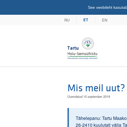
See veebileht kasutab
RU
EN
ET
Tartu Hoiu-lae
Mis meil uut?
Uuendatud 15 september 2019
Tähelepanu: Tartu Maakoh
26-2410 kuulutati välja T