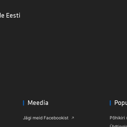
le Eesti
Meedia
Pop
Jägi meid Facebookist
Põhikiri 
Üldtingi