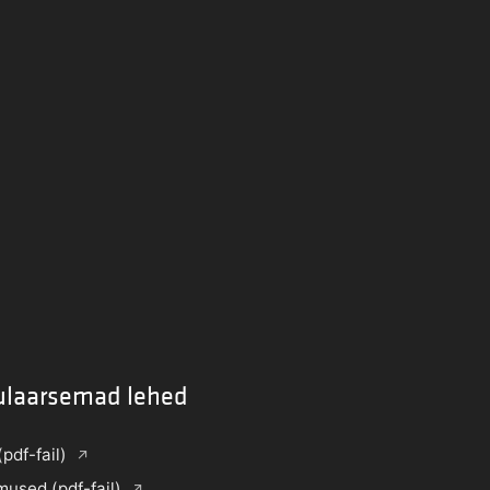
ulaarsemad lehed
(pdf-fail)
mused (pdf-fail)