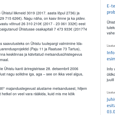
E-te
pro
 Ühistul liikmeid 3019 (2017. aasta lõpul 2736) ja
29 715 626€). Nagu näha, on kasv ilmne ja ka pidev.
Ühis
vastu võtnud 26 310 210€ (2017 - 23 061 332€) eest
tulek
u paigutanud Ühistusse osakapitali 7 473 933€ (2017?4
vahe
s saavutusteks on Ühistu tuulepargi valmimine Ida-
Lisatu
uarendusprojektid (Paju 11 ja Raatuse 73 Tartus),
Info
inna kesklinnas ja käivitatud metsandusühistegevus
esi
maal.
ie Ühistu kanti äriregistrisse 28. detsembril 2006
Info
Just nagu soliidne iga, aga – see on ikka veel algus,
üldk
juuli
it!“ majandustegevust alustame metsandusest, hiljem
Lisatu
st hetkel on veel vara rääkida, kuid mis me kõik
Juh
esit
03.