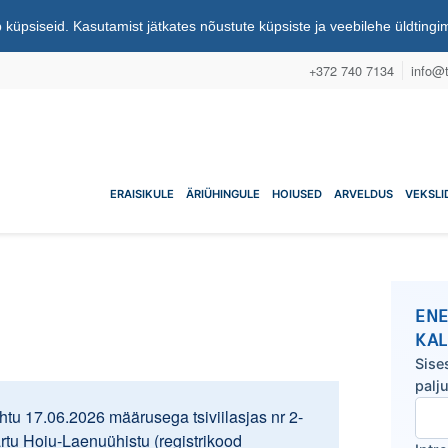
 küpsiseid. Kasutamist jätkates nõustute küpsiste ja veebilehe üldting
+372 740 7134
info@t
nuühistu
ERAISIKULE
ÄRIÜHINGULE
HOIUSED
ARVELDUS
VEKSLI
ENE
KA
Sise
palj
tu 17.06.2026 määrusega tsiviilasjas nr 2-
artu Hoiu-Laenuühistu (registrikood