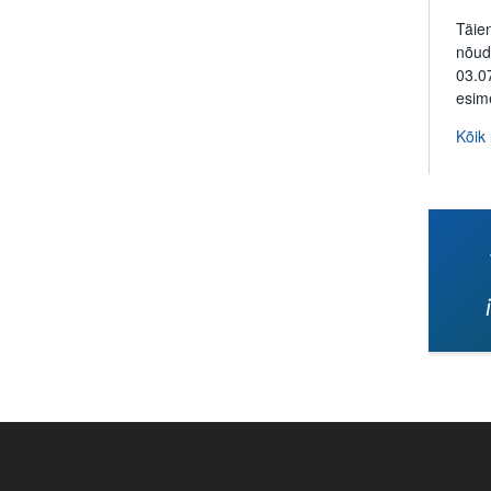
Täie
nõud
03.0
esim
Kõik