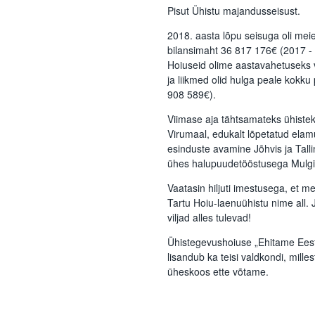
Pisut Ühistu majandusseisust.
2018. aasta lõpu seisuga oli meie
bilansimaht 36 817 176€ (2017 - 
Hoiuseid olime aastavahetuseks 
ja liikmed olid hulga peale kokk
908 589€).
Viimase aja tähtsamateks ühistek
Virumaal, edukalt lõpetatud elam
esinduste avamine Jõhvis ja Tall
ühes halupuudetööstusega Mulgi
Vaatasin hiljuti imestusega, et me
Tartu Hoiu-laenuühistu nime all. 
viljad alles tulevad!
Ühistegevushoiuse „Ehitame Eest
lisandub ka teisi valdkondi, mille
üheskoos ette võtame.