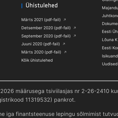
Ühistulehed
Majandu
Juhtkon
Märts 2021 (pdf-fail)
Dokume
Detsember 2020 (pdf-fail)
Eesti Ü
September 2020 (pdf-fail)
Lõuna K
Juuni 2020 (pdf-fail)
Eesti Ko
Märts 2020 (pdf-fail)
Isikuand
Kõik ühistulehed
Uudised
2026 määrusega tsiviilasjas nr 2-26-2410 kuul
istrikood 11319532) pankrot.
e iga finantsteenuse lepingu sõlmimist tutv