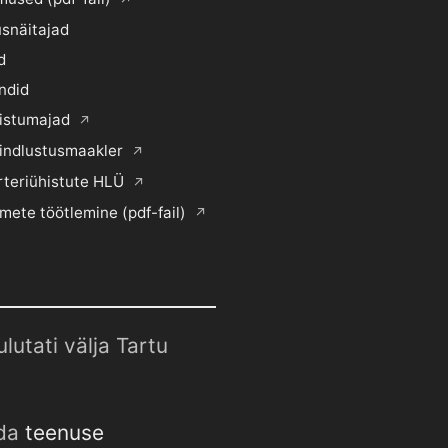
snäitajad
d
ndid
histumajad
indlustusmaakler
rteriühistute HLÜ
mete töötlemine (pdf-fail)
utati välja Tartu
uda
teenuse