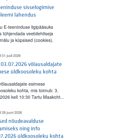
eninduse sisselogimise
bleemi lahendus
tu E-teeninduse ligipääsuks
s tühjendada veebilehitseja
mälu ja küpsised (cookies).
d 01 juuli 2026
 03.07.2026 võlausaldajate
mese üldkoosoleku kohta
 võlausaldajate esimese
oosoleku kohta, mis toimub: 3.
l 2026 kell 10:30 Tartu Maakoht...
d 26 juuni 2026
ised nõudeavalduse
amiseks ning info
07.2026 üldkoosoleku kohta