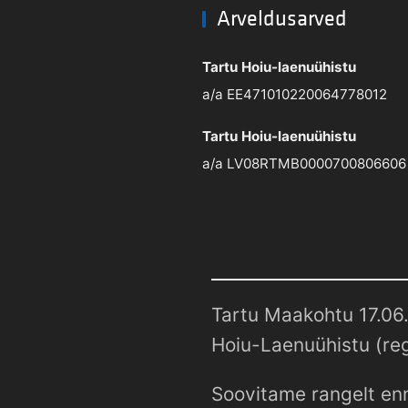
Arveldusarved
Tartu Hoiu-laenuühistu
a/a EE471010220064778012
Tartu Hoiu-laenuühistu
a/a LV08RTMB0000700806606
Tartu Maakohtu 17.06.
Hoiu-Laenuühistu (reg
Soovitame rangelt enn