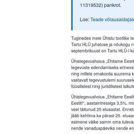
11319532) pankrot.
Loe:
Teade võlausaldajat
Tuginedes meie Ühistu tootlike 
Tartu HLÜ juhatuse ja nõukogu n
septembrikuust on Tartu HLÜ-l ka
Ühistegevushoius „Ehitame Eestit!
tegevuste edendamiseks erinevat
ning millele omakorda suurema k
vastavalt tegevustulemi suuruse
füüsilistest ning juriidilistest isiku
Ühistegevushoius „Ehitame Eestit
Eestit!“, aastaintressiga 3,5%, mi
veel täitunud 25 eluaastat. Ennet
jääb kehtima ka pärast 25. eluaas
esimene väike samm oma tulevase 
nende vanaduspäeviks nende endi