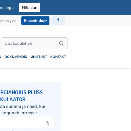
imustega.
Nõustun
artuhly.ee
E-teenindus
Otsi kodulehelt
Otsi
D
DOKUMENDID
ÜHISTUST
KONTAKT
RGIAHOIUS PLUSS
LKULAATOR
sta summa ja näed, kui
u koguneb intressi: