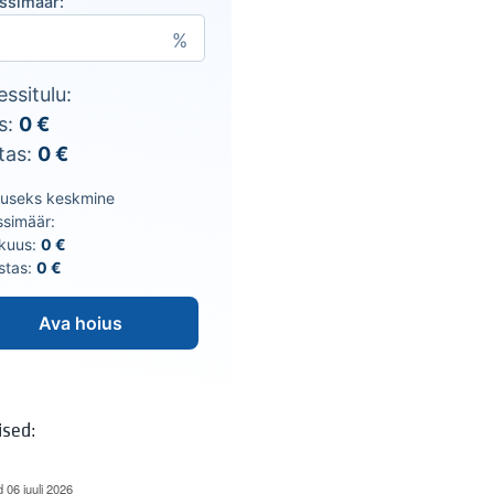
essimäär:
essitulu:
s:
0
€
tas:
0
€
luseks keskmine
ssimäär:
 kuus:
0
€
astas:
0
€
Ava hoius
ised:
d 06 juuli 2026