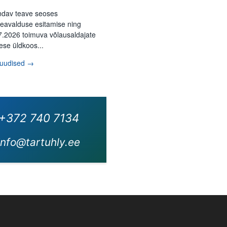
ndav teave seoses
eavalduse esitamise ning
7.2026 toimuva võlausaldajate
ese üldkoos...
 uudised →
+372 740 7134
info@tartuhly.ee