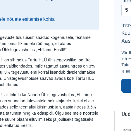
Intr
ele nõuete esitamise kohta
Intr
Kuu
tegevuste tulususest saadud kogemusele, teatame
Aas
imel oma liikmetele rõõmuga, et alates
 Ühistegevushoius „Ehitame Eestit!“.
Võrd
intre
“ on sihthoius Tartu HLÜ ühistegevuslike tootlike
Tulu
es valdkondades, mille tagatud aastaintress on 3%
ja a
ui 3% tegevustulemi korral lisandub dividendimakse
le. Ühistegevushoiuse saavad avada kõik Tartu HLÜ
test liikmed.
!“ all toimib ka Noorte Ühistegevushoius „Ehitame
s on suunatud tulevastele hoiustajatele, kellel ei ole
ades selle teemalisi küsimusi: jah, aastaintress 3,5%
ta täitumist ning ka edaspidi. Olgu see meie noortele
Uud
suure plaani elluviimiseks ja jõuliseks tagatiseks
 ehitatud Eestis.
Lisatu