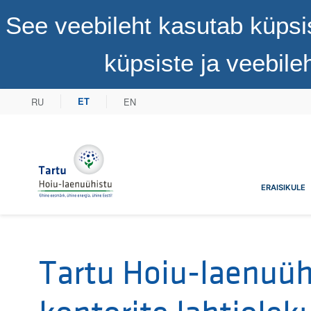
See veebileht kasutab küpsi
küpsiste ja veebil
RU
EN
ET
Tartu Hoiu-laenuühistu
ERAISIKULE
Tartu Hoiu-laenuüh