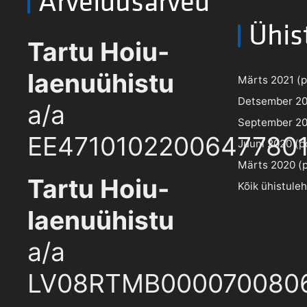
Arveldusarved
Ühis
Tartu Hoiu-
laenuühistu
Märts 2021 (pd
Detsember 202
a/a
September 202
EE4710102200647780
Juuni 2020 (pd
Märts 2020 (pd
Tartu Hoiu-
Kõik ühistule
laenuühistu
a/a
LV08RTMB000070080