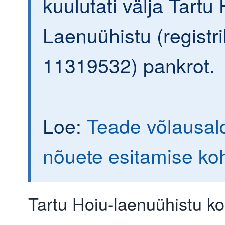
kuulutati välja Tartu 
Laenuühistu (registr
11319532) pankrot.
Loe:
Teade võlausald
nõuete esitamise ko
Tartu Hoiu-laenuühistu ko