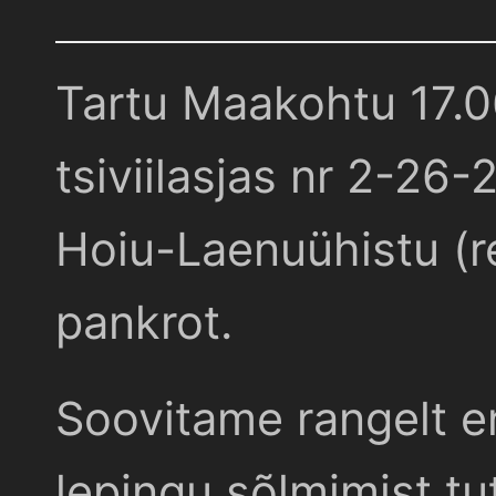
Tartu Maakohtu 17.
tsiviilasjas nr 2-26-
Hoiu-Laenuühistu (r
pankrot.
Soovitame rangelt e
lepingu sõlmimist t