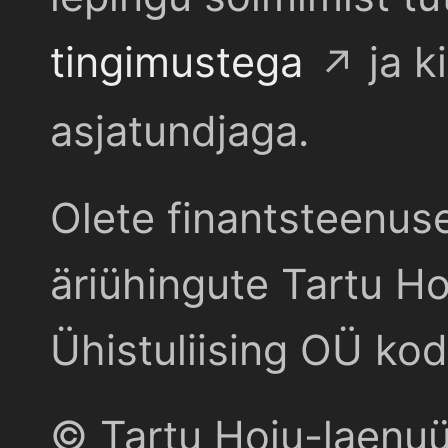
tingimustega
ja k
asjatundjaga.
Olete finantsteenus
äriühingute Tartu Ho
Ühistuliising OÜ kod
© Tartu Hoiu-laenu