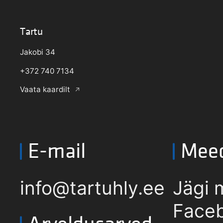
Tartu
Jakobi 34
+372 740 7134
Vaata kaardilt
E-mail
Mee
info@tartuhly.ee
Jägi 
Faceb