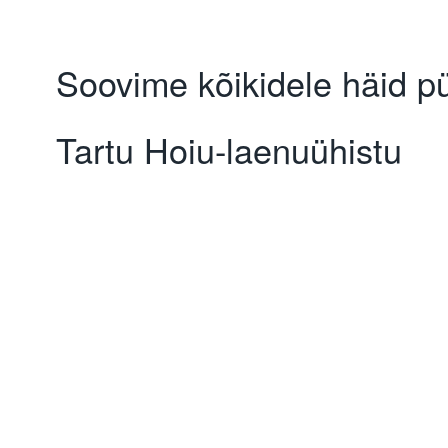
Soovime kõikidele häid pü
Tartu Hoiu-laenuühistu