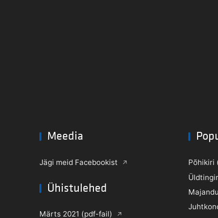
Meedia
Pop
Jägi meid Facebookist
Põhikiri 
Üldtingi
Ühistulehed
Majandu
Juhtkon
Märts 2021 (pdf-fail)