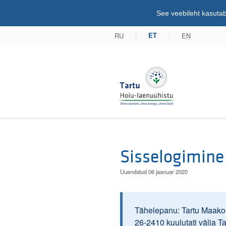
See veebileht kasutab
RU
EN
ET
Tartu Hoiu-lae
Sisselogimine
Uuendatud 06 jaanuar 2020
Tähelepanu: Tartu Maakoh
26-2410 kuulutati välja T