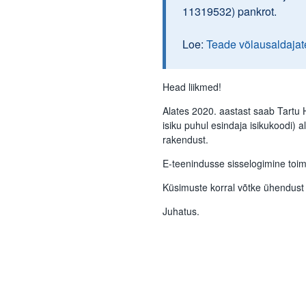
11319532) pankrot.
Loe:
Teade võlausaldajat
Head liikmed!
Alates 2020. aastast saab Tartu H
isiku puhul esindaja isikukoodi) a
rakendust.
E-teenindusse sisselogimine toi
Küsimuste korral võtke ühendust 
Juhatus.