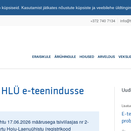
 küpsiseid. Kasutamist jätkates nõustute küpsiste ja veebilehe üldting
+372 740 7134
info@t
nuühistu
ERAISIKULE
ÄRIÜHINGULE
HOIUSED
ARVELDUS
VEKSLI
 HLÜ e-teenindusse
Uud
Lisatu
E-te
pro
tu 17.06.2026 määrusega tsiviilasjas nr 2-
artu Hoiu-Laenuühistu (registrikood