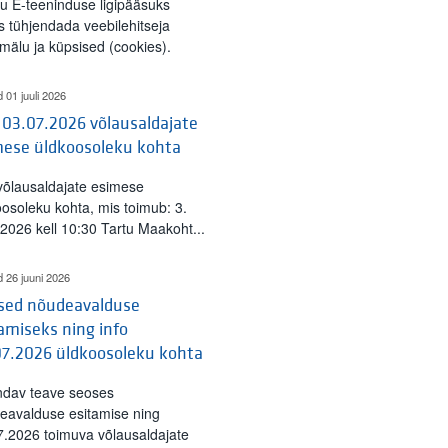
tu E-teeninduse ligipääsuks
s tühjendada veebilehitseja
mälu ja küpsised (cookies).
d 01 juuli 2026
 03.07.2026 võlausaldajate
mese üldkoosoleku kohta
 võlausaldajate esimese
oosoleku kohta, mis toimub: 3.
l 2026 kell 10:30 Tartu Maakoht...
d 26 juuni 2026
ised nõudeavalduse
amiseks ning info
07.2026 üldkoosoleku kohta
ndav teave seoses
eavalduse esitamise ning
7.2026 toimuva võlausaldajate