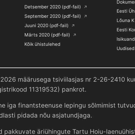
Dokume
Detsember 2020 (pdf-fail)
Eesti Ü
September 2020 (pdf-fail)
Lõuna K
Juuni 2020 (pdf-fail)
Eesti Ko
Märts 2020 (pdf-fail)
Isikuand
Kõik ühistulehed
Uudised
2026 määrusega tsiviilasjas nr 2-26-2410 kuul
istrikood 11319532) pankrot.
e iga finantsteenuse lepingu sõlmimist tutv
dlasti pidada nõu asjatundjaga.
d pakkuvate äriühingute Tartu Hoiu-laenuühist