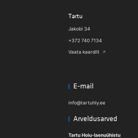
Tartu
Jakobi 34
+372 740 7134
Vaata kaardilt
E-mail
info@tartuhly.ee
Arveldusarved
Tartu Hoiu-laenuühistu