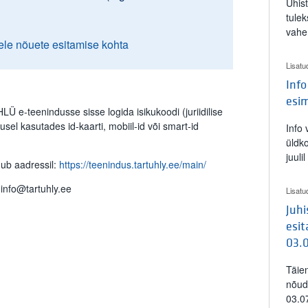
Ühis
tulek
vahe
ele nõuete esitamise kohta
Lisatu
Info
esi
LÜ e-teenindusse sisse logida isikukoodi (juriidilise
lusel kasutades id-kaarti, mobiil-id või smart-id
Info
üldk
juuli
mub aadressil:
https://teenindus.tartuhly.ee/main/
info@tartuhly.ee
Lisatu
Juh
esit
03.
Täie
nõud
03.0