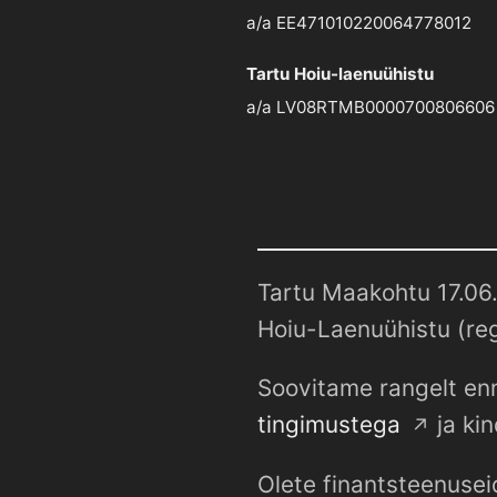
a/a EE471010220064778012
Tartu Hoiu-laenuühistu
a/a LV08RTMB0000700806606
Tartu Maakohtu 17.06.
Hoiu-Laenuühistu (reg
Soovitame rangelt enn
tingimustega
ja kin
Olete finantsteenusei