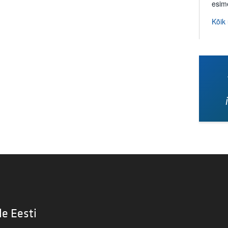
esim
Kõik
le Eesti