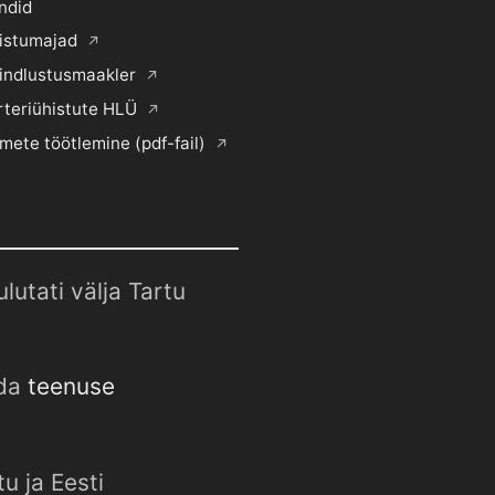
ndid
histumajad
indlustusmaakler
rteriühistute HLÜ
mete töötlemine (pdf-fail)
utati välja Tartu
uda
teenuse
u ja Eesti