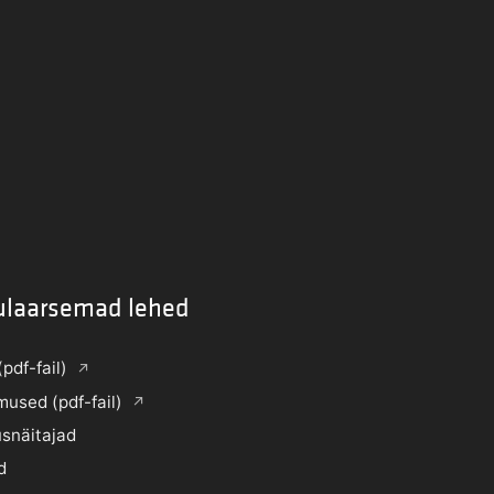
ulaarsemad lehed
(pdf-fail)
mused (pdf-fail)
snäitajad
d