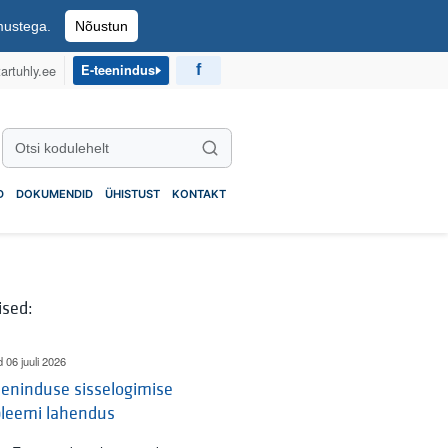
imustega.
Nõustun
artuhly.ee
E-teenindus
Otsi kodulehelt
Otsi
D
DOKUMENDID
ÜHISTUST
KONTAKT
ised:
d 06 juuli 2026
eninduse sisselogimise
bleemi lahendus