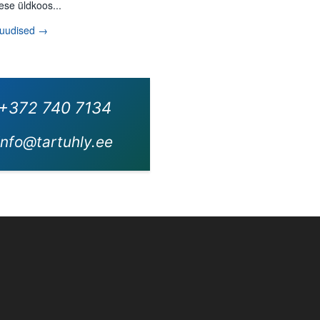
ese üldkoos...
 uudised →
+372 740 7134
info@tartuhly.ee