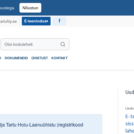
imustega.
Nõustun
artuhly.ee
E-teenindus
Otsi kodulehelt
Otsi
D
DOKUMENDID
ÜHISTUST
KONTAKT
Uud
Lisatu
E-t
sis
ja Tartu Hoiu-Laenuühistu (registrikood
lah