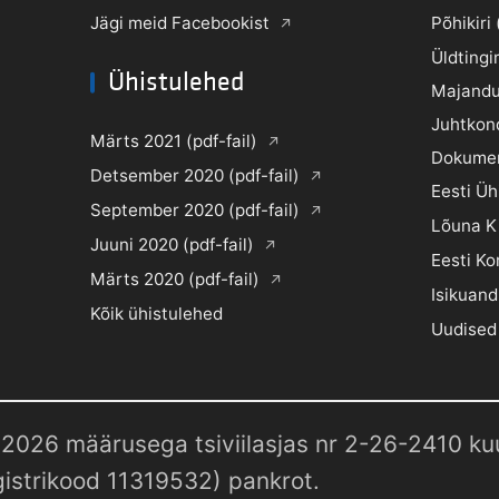
Jägi meid Facebookist
Põhikiri 
Üldtingi
Ühistulehed
Majandu
Juhtkon
Märts 2021 (pdf-fail)
Dokume
Detsember 2020 (pdf-fail)
Eesti Ü
September 2020 (pdf-fail)
Lõuna K
Juuni 2020 (pdf-fail)
Eesti Ko
Märts 2020 (pdf-fail)
Isikuand
Kõik ühistulehed
Uudised
2026 määrusega tsiviilasjas nr 2-26-2410 kuul
istrikood 11319532) pankrot.