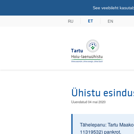
See veebileht kasutab
RU
EN
ET
Tartu Hoiu-lae
Ühistu esindu
Uuendatud 04 mai 2020
Tähelepanu: Tartu Maakoht
11319532) pankrot.