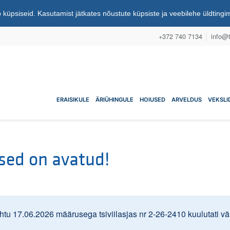
 küpsiseid. Kasutamist jätkates nõustute küpsiste ja veebilehe üldting
+372 740 7134
info@t
nuühistu
ERAISIKULE
ÄRIÜHINGULE
HOIUSED
ARVELDUS
VEKSLI
sed on avatud!
u 17.06.2026 määrusega tsiviilasjas nr 2-26-2410 kuulutati väl