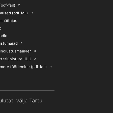
(pdf-fail)
mused (pdf-fail)
snäitajad
d
ndid
histumajad
indlustusmaakler
rteriühistute HLÜ
mete töötlemine (pdf-fail)
utati välja Tartu