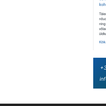
koh
Täie
nõud
ning
võla
üldk
Kõik
+3
in