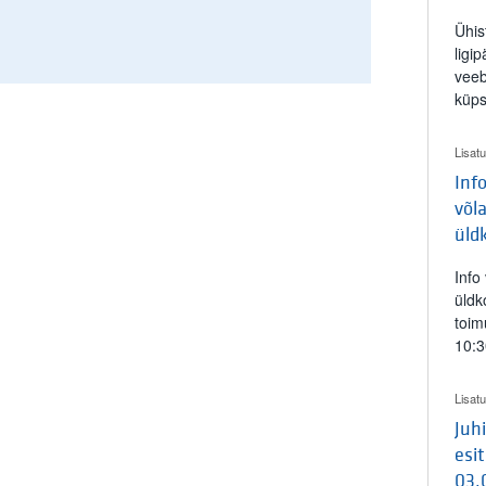
Ühis
ligi
veeb
küps
Lisatu
Inf
võl
üld
Info
üldk
toimu
10:3
Lisat
Juh
esi
03.