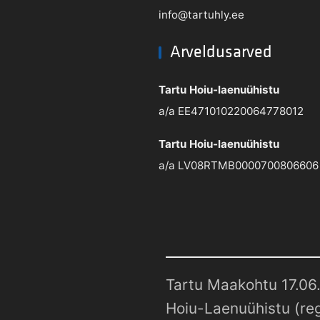
info@tartuhly.ee
Arveldusarved
Tartu Hoiu-laenuühistu
a/a EE471010220064778012
Tartu Hoiu-laenuühistu
a/a LV08RTMB0000700806606
Tartu Maakohtu 17.06.
Hoiu-Laenuühistu (reg