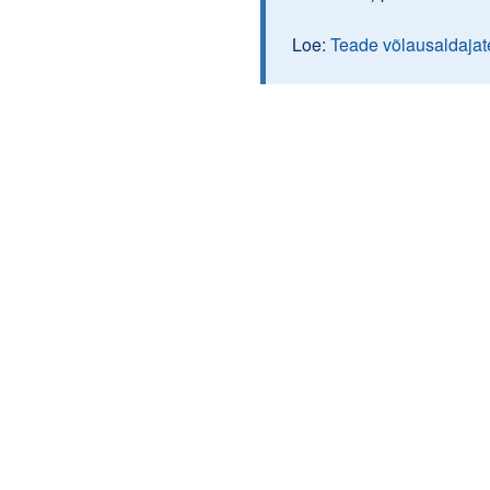
Loe:
Teade võlausaldajat