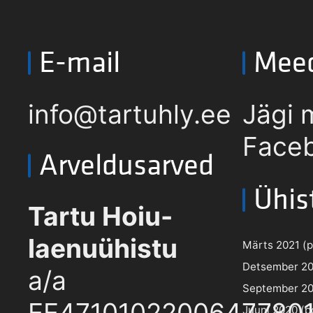
E-mail
Mee
info@tartuhly.ee
Jägi 
Faceb
Arveldusarved
Ühis
Tartu Hoiu-
laenuühistu
Märts 2021 (pd
Detsember 202
a/a
September 202
EE4710102200647780
Juuni 2020 (pd