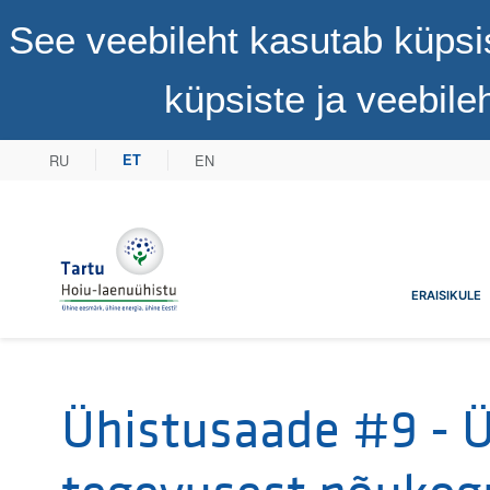
See veebileht kasutab küpsi
küpsiste ja veebil
RU
EN
ET
Tartu Hoiu-laenuühistu
ERAISIKULE
Ühistusaade #9 - 