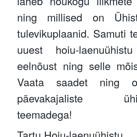
läheb nõukogu liikmete 
ning millised on Ühist
tulevikuplaanid. Samuti t
uuest hoiu-laenuühist
eelnõust ning selle mõis
Vaata saadet ning o
päevakajaliste ühis
teemadega!
Tartu Hoiu-laenuühistu