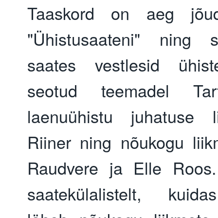
Taaskord on aeg jõu
"Ühistusaateni" ning s
saates vestlesid ühist
seotud teemadel Tar
laenuühistu juhatuse l
Riiner ning nõukogu lii
Raudvere ja Elle Roos.
saatekülalistelt, kuid