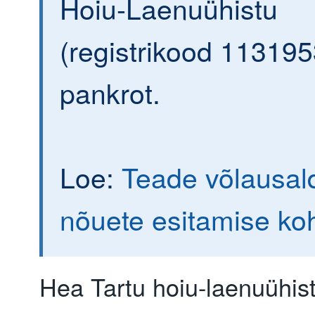
Hoiu-Laenuühistu
(registrikood 113195
pankrot.
Loe:
Teade võlausald
nõuete esitamise ko
Hea Tartu hoiu-laenuühistu