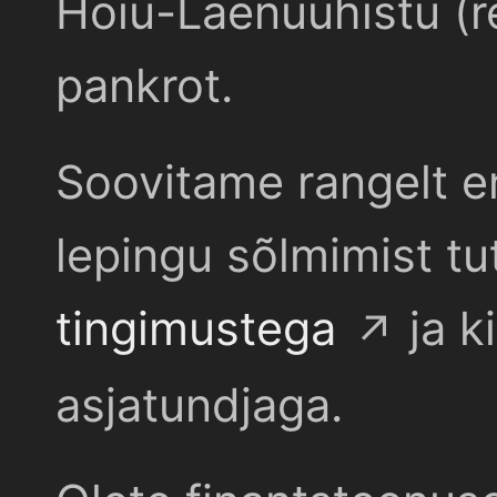
Hoiu-Laenuühistu (r
pankrot.
Soovitame rangelt e
lepingu sõlmimist t
tingimustega
ja k
asjatundjaga.