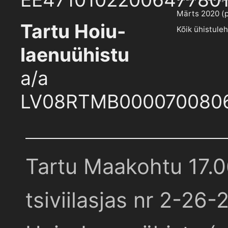
Märts 2020 (pd
Tartu Hoiu-
Kõik ühistule
laenuühistu
a/a
LV08RTMB000070080
Tartu Maakohtu 17.
tsiviilasjas nr 2-26-