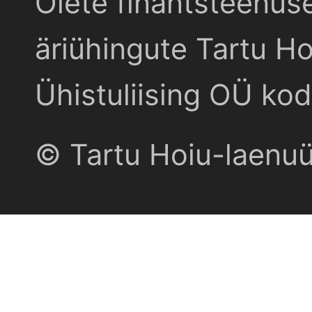
Olete finantsteenus
äriühingute Tartu Ho
Ühistuliising OÜ kod
© Tartu Hoiu-laenu