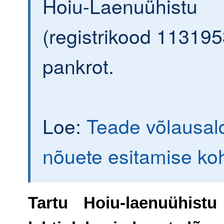
Hoiu-Laenuühistu
(registrikood 113195
pankrot.
Loe:
Teade võlausald
nõuete esitamise ko
Tartu Hoiu-laenuühistu