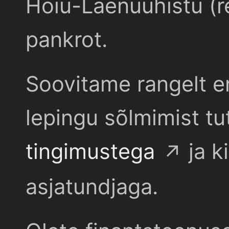
Hoiu-Laenuühistu (r
pankrot.
Soovitame rangelt e
lepingu sõlmimist t
tingimustega
ja k
asjatundjaga.