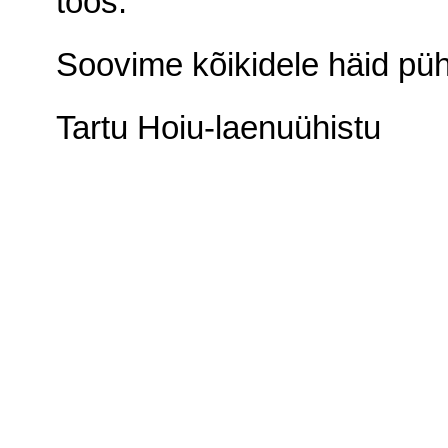
töös.
Soovime kõikidele häid püh
Tartu Hoiu-laenuühistu