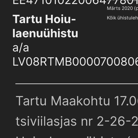
Märts 2020 (pd
Tartu Hoiu-
Kõik ühistule
laenuühistu
a/a
LV08RTMB000070080
Tartu Maakohtu 17.
tsiviilasjas nr 2-26-