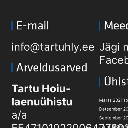
E-mail
Mee
info@tartuhly.ee
Jägi 
Faceb
Arveldusarved
Ühis
Tartu Hoiu-
laenuühistu
Märts 2021 (pd
Detsember 202
a/a
September 202
EE4710102200647780
Juuni 2020 (pd