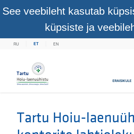
See veebileht kasutab küpsi
küpsiste ja veebil
RU
EN
ET
Tartu Hoiu-laenuühistu
ERAISIKULE
Tartu Hoiu-laenuüh