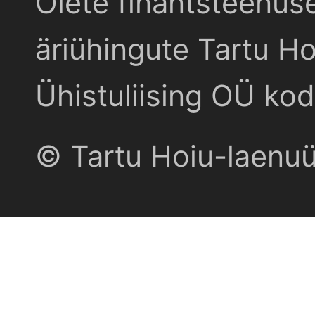
Olete finantsteenus
äriühingute Tartu Ho
Ühistuliising OÜ kod
© Tartu Hoiu-laenu