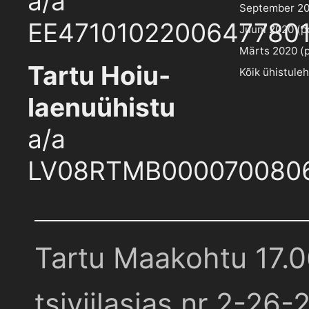
a/a
September 202
EE4710102200647780
Juuni 2020 (pd
Märts 2020 (pd
Tartu Hoiu-
Kõik ühistule
laenuühistu
a/a
LV08RTMB000070080
Tartu Maakohtu 17.
tsiviilasjas nr 2-26-