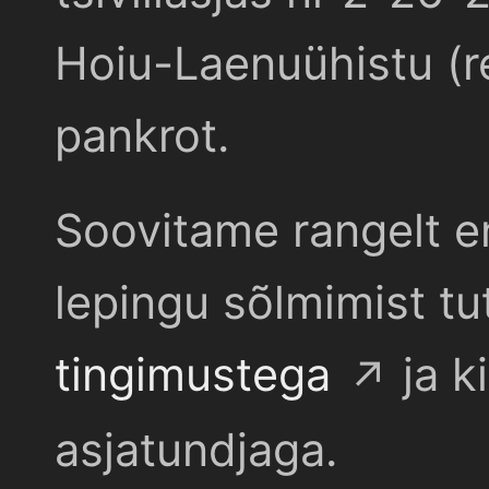
Hoiu-Laenuühistu (r
pankrot.
Soovitame rangelt e
lepingu sõlmimist t
tingimustega
ja k
asjatundjaga.