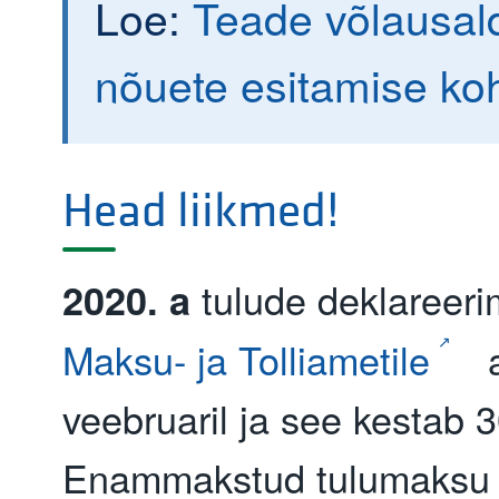
Loe:
Teade võlausald
nõuete esitamise ko
Head liikmed!
tulude deklareeri
2020. a
Maksu- ja Tolliametile
a
veebruaril ja see kestab 30
Enammakstud tulumaksu 