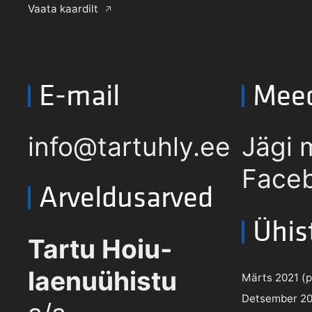
Vaata kaardilt
E-mail
Mee
info@tartuhly.ee
Jägi 
Faceb
Arveldusarved
Ühis
Tartu Hoiu-
laenuühistu
Märts 2021 (pd
Detsember 202