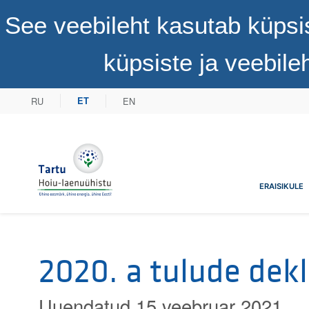
See veebileht kasutab küpsi
küpsiste ja veebil
RU
EN
ET
Tartu Hoiu-laenuühistu
ERAISIKULE
2020. a tulude dek
Uuendatud 15 veebruar 2021