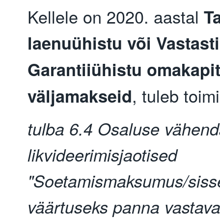
Kellele on 2020. aastal
Ta
laenuühistu või Vastast
Garantiiühistu
omakapit
, tuleb toim
väljamakseid
tulba 6.4 Osaluse vähen
likvideerimisjaotised
"Soetamismaksumus/siss
väärtuseks panna vastava