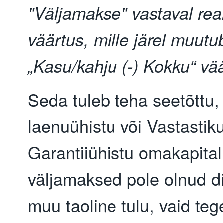
"Väljamakse" vastaval rea
väärtus, mille järel muutu
„Kasu/kahju (-) Kokku“ vää
Seda tuleb teha seetõttu, 
laenuühistu või Vastastik
Garantiiühistu omakapital
väljamaksed pole olnud di
muu taoline tulu, vaid te