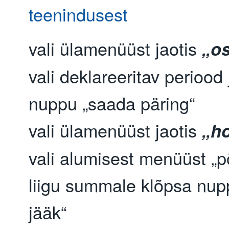
teenindusest
vali ülamenüüst jaotis
„os
vali deklareeritav periood
nuppu „saada päring“
vali ülamenüüst jaotis
„h
vali alumisest menüüst „p
liigu summale klõpsa nup
jääk“