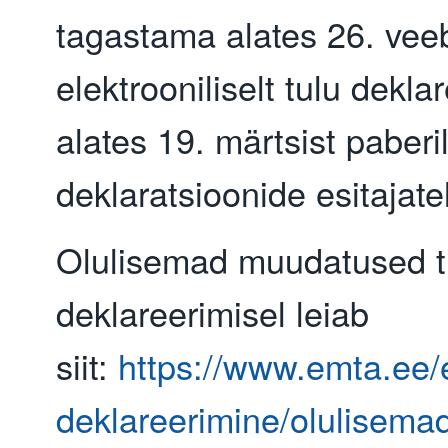
tagastama alates 26. veeb
elektrooniliselt tulu dekla
alates 19. märtsist paberi
deklaratsioonide esitajate
Olulisemad muudatused t
deklareerimisel leiab
siit:
https://www.emta.ee/et
deklareerimine/olulisem