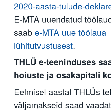
2020-aasta-tulude-deklare
E-MTA uuendatud töölaud
saab
e-MTA uue töölaua
lühitutvustusest
.
THLÜ e-teeninduses sa
hoiuste ja osakapitali k
Eelmisel aastal THLÜs teh
väljamakseid saad vaada