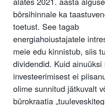
alates 2021. aasta alguse
börsihinnale ka taastuven
toetust. See tagab
energiahoiustajatele intres
meie edu kinnistub, siis t
dividendid. Kuid ainuüksi
investeerimisest ei piisa
olime sunnitud jätkuvalt v
bürokraatia „tuuleveskiteg