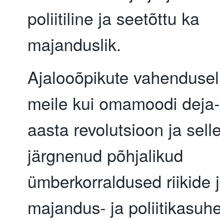
poliitiline ja seetõttu ka
majanduslik.
Ajalooõpikute vahenduse
meile kui omamoodi deja
aasta revolutsioon ja sell
järgnenud põhjalikud
ümberkorraldused riikide 
majandus- ja poliitikasuhe