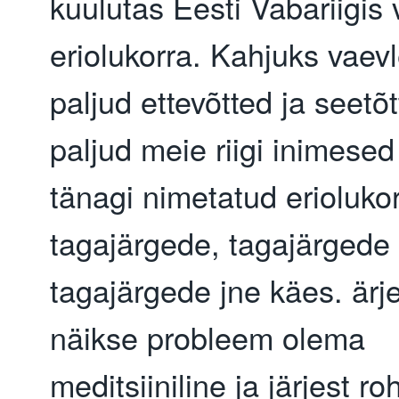
kuulutas Eesti Vabariigis 
eriolukorra. Kahjuks vaev
paljud ettevõtted ja seetõ
paljud meie riigi inimesed
tänagi nimetatud eriolukor
tagajärgede, tagajärgede
tagajärgede jne käes. är
näikse probleem olema
meditsiiniline ja järjest r