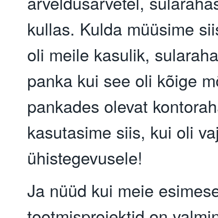
arveldusarvetel, sularaha
kullas. Kulda müüsime sii
oli meile kasulik, sularaha
panka kui see oli kõige m
pankades olevat kontora
kasutasime siis, kui oli va
ühistegevusele!
Ja nüüd kui meie esimes
tootmisprojektid on valmi