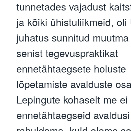
tunnetades vajadust kaits
ja kõiki ühistuliikmeid, oli
juhatus sunnitud muutma
senist tegevuspraktikat
ennetähtaegsete hoiuste
lõpetamiste avalduste osa
Lepingute kohaselt me ei
ennetähtaegseid avaldusi
rahuldama, kuid oleme s