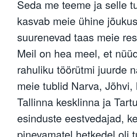
Seda me teeme ja selle t
kasvab meie ühine jõukus
suurenevad taas meie res
Meil on hea meel, et nüü
rahuliku töörütmi juurde 
meie tublid Narva, Jõhvi
Tallinna kesklinna ja Tart
esinduste eestvedajad, ke
pinevamatel hetkedel oli tu