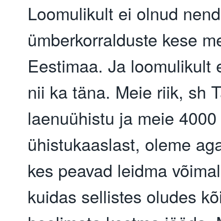
Loomulikult ei olnud nen
ümberkorralduste kese me
Eestimaa. Ja loomulikult 
nii ka täna. Meie riik, sh 
laenuühistu ja meie 4000
ühistukaaslast, oleme ag
kes peavad leidma võima
kuidas sellistes oludes kõ