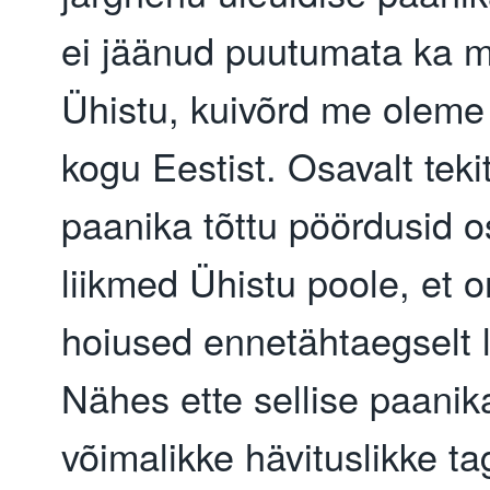
ei jäänud puutumata ka 
Ühistu, kuivõrd me oleme 
kogu Eestist. Osavalt teki
paanika tõttu pöördusid 
liikmed Ühistu poole, et 
hoiused ennetähtaegselt 
Nähes ette sellise paanik
võimalikke hävituslikke ta