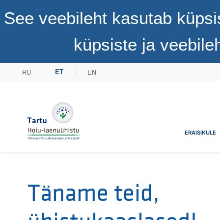
See veebileht kasutab küpsi
küpsiste ja veebil
RU
EN
ET
Tartu Hoiu-laenuühistu
ERAISIKULE
Täname teid,