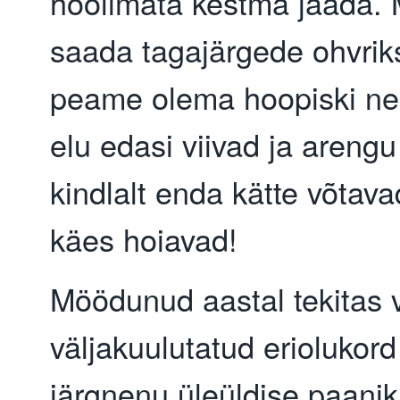
hoolimata kestma jääda. M
saada tagajärgede ohvrik
peame olema hoopiski ne
elu edasi viivad ja arengu
kindlalt enda kätte võtav
käes hoiavad!
Möödunud aastal tekitas v
väljakuulutatud eriolukord 
järgnenu üleüldise paanik