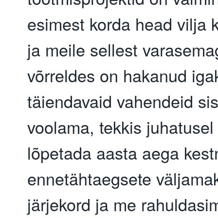
esimest korda head vilja
ja meile sellest varasema
võrreldes on hakanud igak
täiendavaid vahendeid si
voolama, tekkis juhatusel
lõpetada aasta aega kest
ennetähtaegsete väljama
järjekord ja me rahuldas