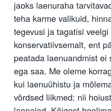
jaoks laenuraha tarvitavad.
teha karme valikuid, hinn
tegevusi ja tagatisi veelgi
konservatiivsemalt, ent pä
peatada laenuandmist ei
ega saa. Me oleme korraga
kui laenuühistu ja mõlem
võrdsed liikmed: nii hoius
laenajad. Kõigest hoolim