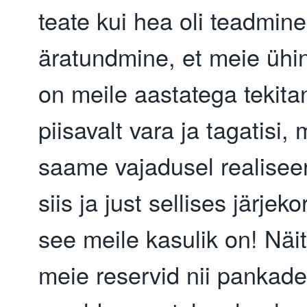
teate kui hea oli teadmine
äratundmine, et meie ühi
on meile aastatega tekita
piisavalt vara ja tagatisi,
saame vajadusel realiseer
siis ja just sellises järjek
see meile kasulik on! Näi
meie reservid nii pankade