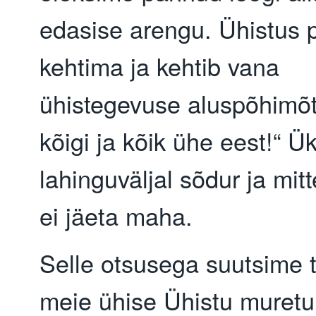
edasise arengu. Ühistus 
kehtima ja kehtib vana
ühistegevuse aluspõhimõt
kõigi ja kõik ühe eest!“ Ü
lahinguväljal sõdur ja mit
ei jäeta maha.
Selle otsusega suutsime 
meie ühise Ühistu muretu