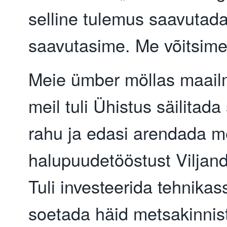
selline tulemus saavutad
saavutasime. Me võitsime
Meie ümber möllas maail
meil tuli Ühistus säilitad
rahu ja edasi arendada m
halupuudetööstust Viljan
Tuli investeerida tehnikass
soetada häid metsakinnist