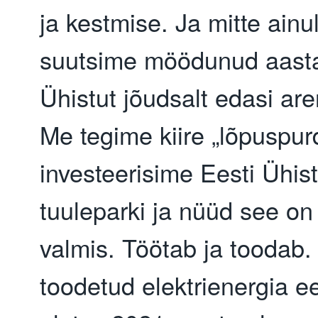
ja kestmise. Ja mitte ainu
suutsime möödunud aasta
Ühistut jõudsalt edasi ar
Me tegime kiire „lõpuspurd
investeerisime Eesti Ühis
tuuleparki ja nüüd see on 
valmis. Töötab ja toodab.
toodetud elektrienergia 