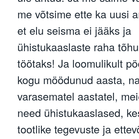
me võtsime ette ka uusi a
et elu seisma ei jääks ja
ühistukaaslaste raha tõhu
töötaks! Ja loomulikult p
kogu möödunud aasta, n
varasematel aastatel, me
need ühistukaaslased, k
tootlike tegevuste ja ette