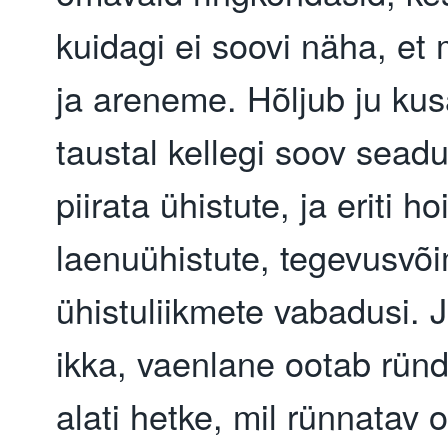
kuidagi ei soovi näha, et
ja areneme. Hõljub ju kus
taustal kellegi soov seadu
piirata ühistute, ja eriti ho
laenuühistute, tegevusvõi
ühistuliikmete vabadusi. 
ikka, vaenlane ootab rün
alati hetke, mil rünnatav 