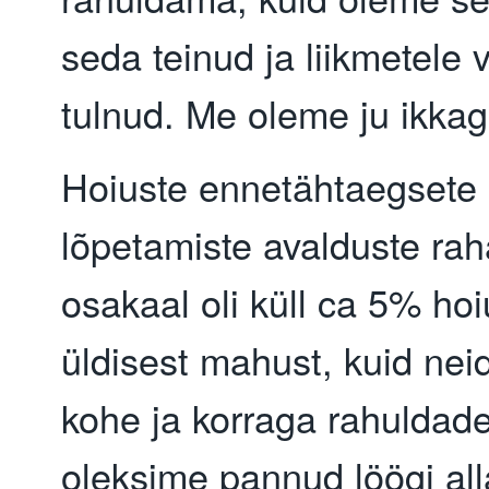
seda teinud ja liikmetele 
tulnud. Me oleme ju ikkag
Hoiuste ennetähtaegsete
lõpetamiste avalduste rah
osakaal oli küll ca 5% hoi
üldisest mahust, kuid nei
kohe ja korraga rahuldad
oleksime pannud löögi all