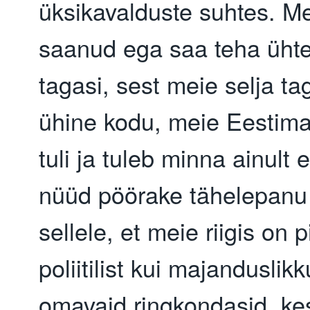
üksikavalduste suhtes. Me
saanud ega saa teha üht
tagasi, sest meie selja t
ühine kodu, meie Eestima
tuli ja tuleb minna ainult 
nüüd pöörake tähelepanu
sellele, et meie riigis on pi
poliitilist kui majanduslik
omavaid ringkondasid, kes