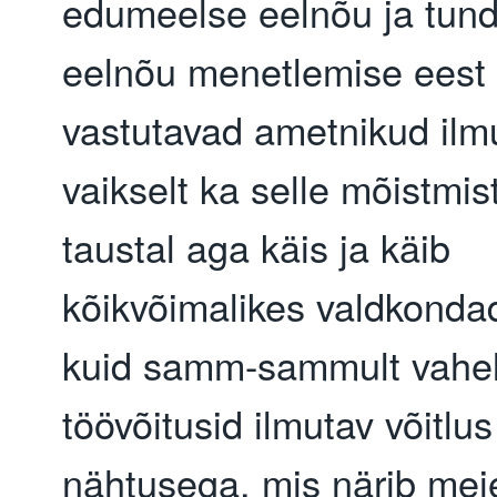
edumeelse eelnõu ja tund
eelnõu menetlemise eest
vastutavad ametnikud ilm
vaikselt ka selle mõistmis
taustal aga käis ja käib
kõikvõimalikes valdkonda
kuid samm-sammult vahel
töövõitusid ilmutav võitlus
nähtusega, mis närib meie 