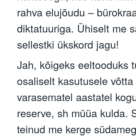
rahva elujõudu – bürokraa
diktatuuriga. Ühiselt me
sellestki ükskord jagu!
Jah, kõigeks eeltooduks tu
osaliselt kasutusele võtta
varasematel aastatel kog
reserve, sh müüa kulda. 
teinud me kerge südameg