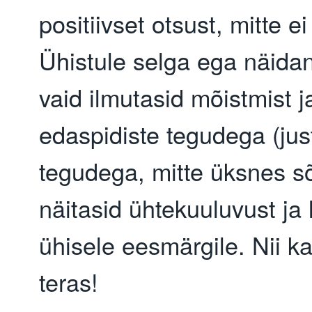
positiivset otsust, mitte 
Ühistule selga ega näida
vaid ilmutasid mõistmist 
edaspidiste tegudega (jus
tegudega, mitte üksnes s
näitasid ühtekuuluvust ja 
ühisele eesmärgile. Nii k
teras!