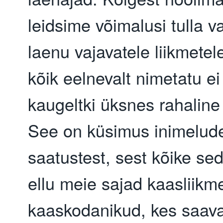
leidsime võimalusi tulla v
laenu vajavatele liikmetel
kõik eelnevalt nimetatu ei 
kaugeltki üksnes rahaline
See on küsimus inimeludes
saatustest, sest kõike sed
ellu meie sajad kaasliikm
kaaskodanikud, kes saav