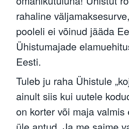
omanikutuluna! Ühistut r
rahaline väljamaksesurve,
pooleli ei võinud jääda Ee
Ühistumajade elamuehitu
Eesti.
Tuleb ju raha Ühistule „ko
ainult siis kui uutele kod
on korter või maja valmis 
üle antud. Ja me saime va