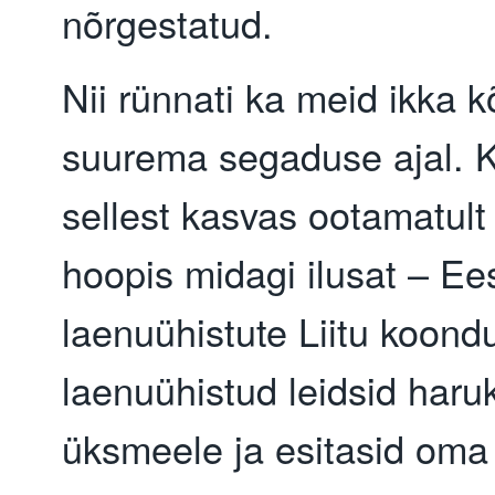
nõrgestatud.
Nii rünnati ka meid ikka k
suurema segaduse ajal. 
sellest kasvas ootamatult 
hoopis midagi ilusat – Ees
laenuühistute Liitu koond
laenuühistud leidsid haru
üksmeele ja esitasid oma