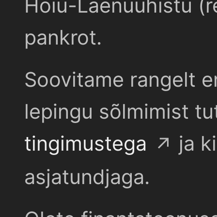
Hoiu-Laenuühistu (r
pankrot.
Soovitame rangelt e
lepingu sõlmimist t
tingimustega
ja k
asjatundjaga.