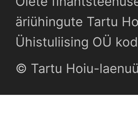
Olete finantsteenus
äriühingute Tartu Ho
Ühistuliising OÜ kod
© Tartu Hoiu-laenu