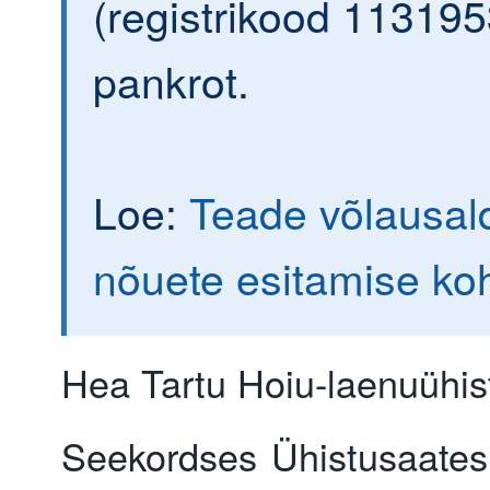
(registrikood 113195
pankrot.
Loe:
Teade võlausald
nõuete esitamise ko
Hea Tartu Hoiu-laenuühist
Seekordses Ühistusaates