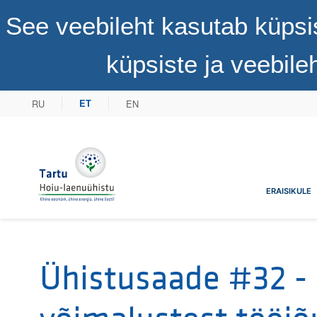
See veebileht kasutab küpsi
küpsiste ja veebil
RU
EN
ET
Tartu Hoiu-laenuühistu
ERAISIKULE
Ühistusaade #32 -