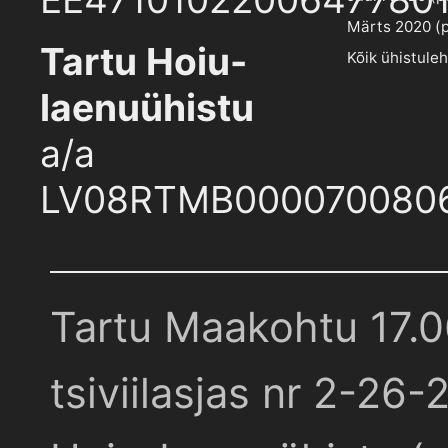
Märts 2020 (pd
Tartu Hoiu-
Kõik ühistule
laenuühistu
a/a
LV08RTMB000070080
Tartu Maakohtu 17.
tsiviilasjas nr 2-26-