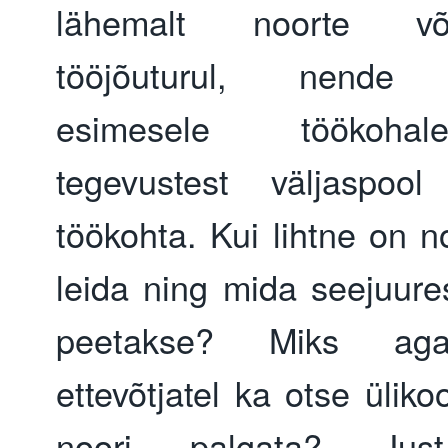
lähemalt noorte või
tööjõuturul, nende 
esimesele töökoha
tegevustest väljaspool
töökohta. Kui lihtne on n
leida ning mida seejuure
peetakse? Miks ag
ettevõtjatel ka otse ülikoo
noori palgata? Jus