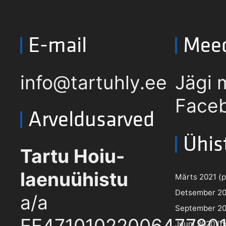
E-mail
Mee
info@tartuhly.ee
Jägi 
Faceb
Arveldusarved
Ühis
Tartu Hoiu-
laenuühistu
Märts 2021 (pd
Detsember 202
a/a
September 202
EE4710102200647780
Juuni 2020 (pd