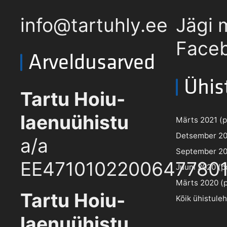
info@tartuhly.ee
Jägi 
Faceb
Arveldusarved
Ühis
Tartu Hoiu-
laenuühistu
Märts 2021 (pd
Detsember 202
a/a
September 202
EE4710102200647780
Juuni 2020 (pd
Märts 2020 (pd
Tartu Hoiu-
Kõik ühistule
laenuühistu