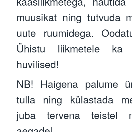
kaasliikmetega, nautida 
muusikat ning tutvuda 
uute ruumidega. Oodat
Ühistu liikmetele ka 
huvilised!
NB! Haigena palume üri
tulla ning külastada me
juba tervena teistel m
aegadel.