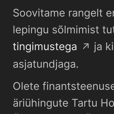
Soovitame rangelt e
lepingu sõlmimist t
tingimustega
ja k
asjatundjaga.
Olete finantsteenus
äriühingute Tartu Ho