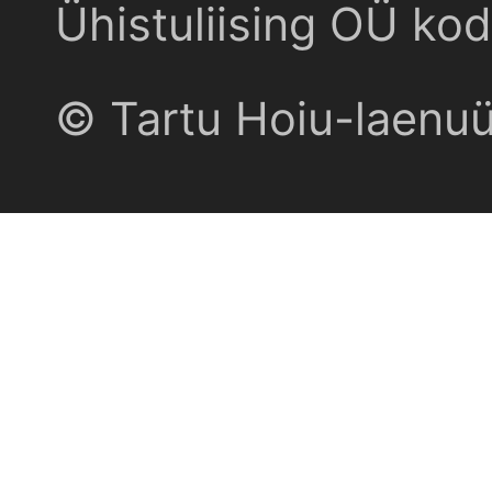
Ühistuliising OÜ kod
© Tartu Hoiu-laenu