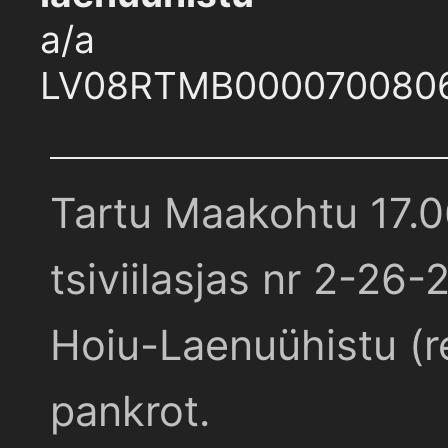
a/a
LV08RTMB000070080
Tartu Maakohtu 17.
tsiviilasjas nr 2-26-
Hoiu-Laenuühistu (r
pankrot.