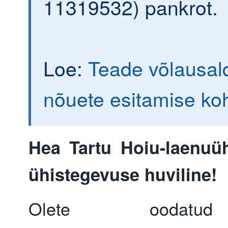
11319532) pankrot.
Loe:
Teade võlausald
nõuete esitamise ko
Hea Tartu Hoiu-laenuühi
ühistegevuse huviline!
Olete oodatu