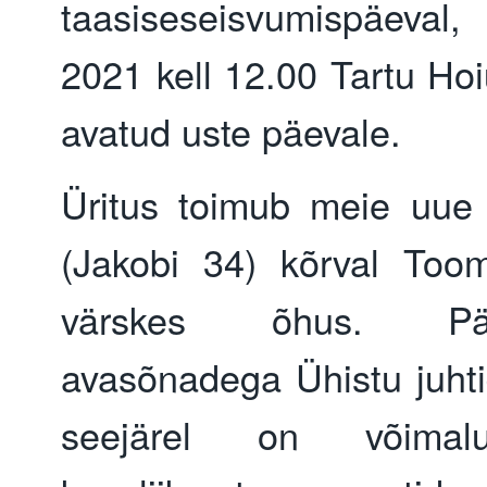
taasiseseisvumispäeval,
2021 kell 12.00 Tartu Hoi
avatud uste päevale.
Üritus toimub meie uue 
(Jakobi 34) kõrval Too
värskes õhus. P
avasõnadega Ühistu juhti
seejärel on võimal