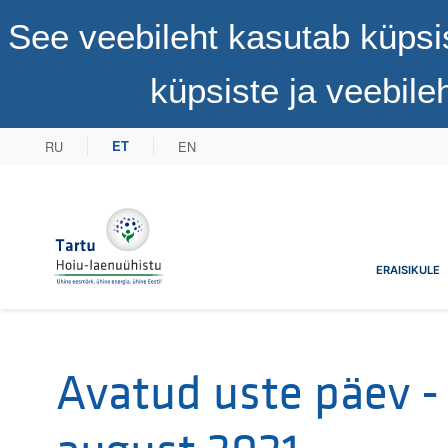
See veebileht kasutab küpsi
küpsiste ja veebil
RU
EN
ET
Tartu Hoiu-laenuühistu
ERAISIKULE
Avatud uste päev -