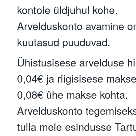
kontole üldjuhul kohe.
Arvelduskonto avamine on
kuutasud puuduvad.
Ühistusisese arvelduse h
0,04€ ja riigisisese maks
0,08€ ühe makse kohta.
Arvelduskonto tegemisek
tulla meie esindusse Tart