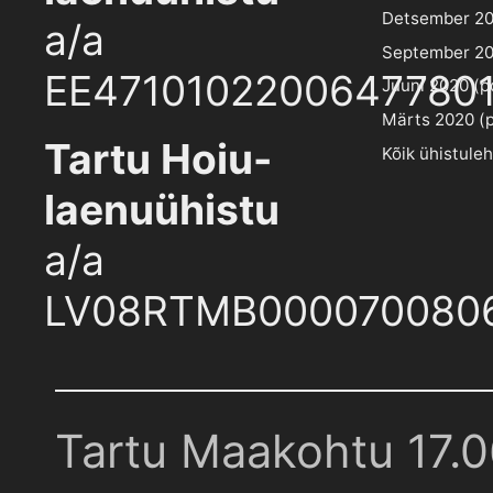
Detsember 202
a/a
September 202
EE4710102200647780
Juuni 2020 (pd
Märts 2020 (pd
Tartu Hoiu-
Kõik ühistule
laenuühistu
a/a
LV08RTMB000070080
Tartu Maakohtu 17.