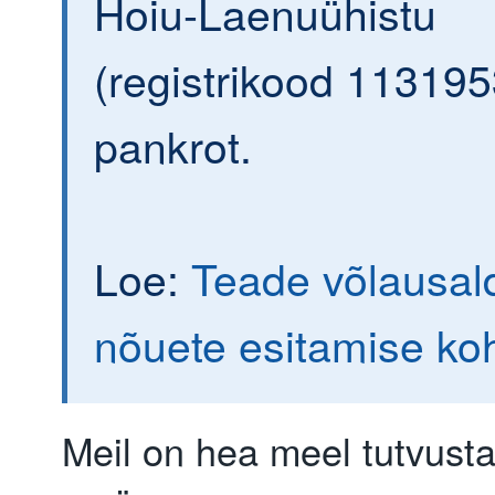
Hoiu-Laenuühistu
(registrikood 113195
pankrot.
Loe:
Teade võlausald
nõuete esitamise ko
Meil on hea meel tutvust