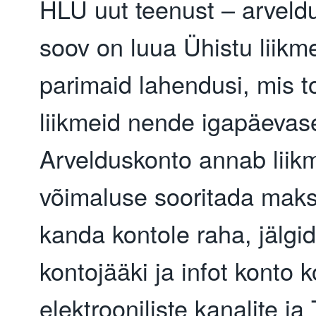
HLÜ uut teenust – arveld
soov on luua Ühistu liikm
parimaid lahendusi, mis t
liikmeid nende igapäevas
Arvelduskonto annab liik
võimaluse sooritada maks
kanda kontole raha, jälgi
kontojääki ja infot konto k
elektrooniliste kanalite j