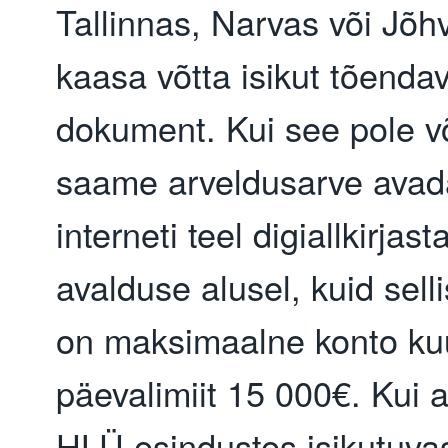
Tallinnas, Narvas või Jõhv
kaasa võtta isikut tõenda
dokument. Kui see pole v
saame arveldusarve avad
interneti teel digiallkirjast
avalduse alusel, kuid selli
on maksimaalne konto kuu
päevalimiit 15 000€. Kui 
HLÜ esindustes isikutuva