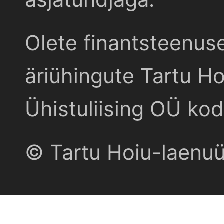
Olete finantsteenus
äriühingute Tartu Ho
Ühistuliising OÜ kod
© Tartu Hoiu-laenu