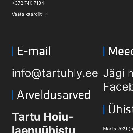
+372 740 7134
Vaata kaardilt
E-mail
Mee
info@tartuhly.ee
Jägi 
Faceb
Arveldusarved
Ühis
Tartu Hoiu-
laenuühistu
Märts 2021 (pd