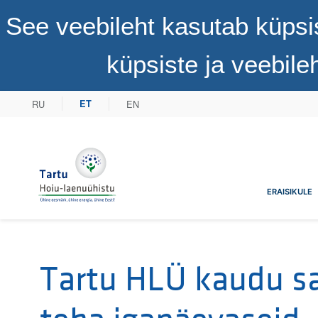
See veebileht kasutab küpsi
küpsiste ja veebil
RU
EN
ET
Tartu Hoiu-laenuühistu
ERAISIKULE
Tartu HLÜ kaudu s