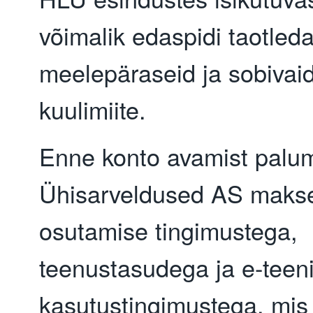
võimalik edaspidi taotleda
meelepäraseid ja sobivaid
kuulimiite.
Enne konto avamist palu
Ühisarveldused AS maks
osutamise tingimustega,
teenustasudega ja e-teen
kasutustingimustega, mis