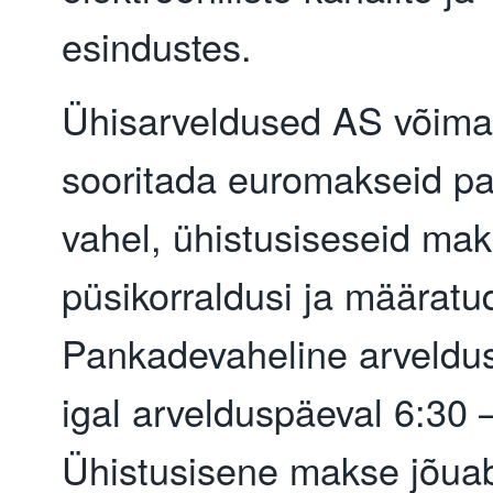
esindustes.
Ühisarveldused AS võima
sooritada euromakseid p
vahel, ühistusiseseid mak
püsikorraldusi ja määratu
Pankadevaheline arveldu
igal arvelduspäeval 6:30 
Ühistusisene makse jõua