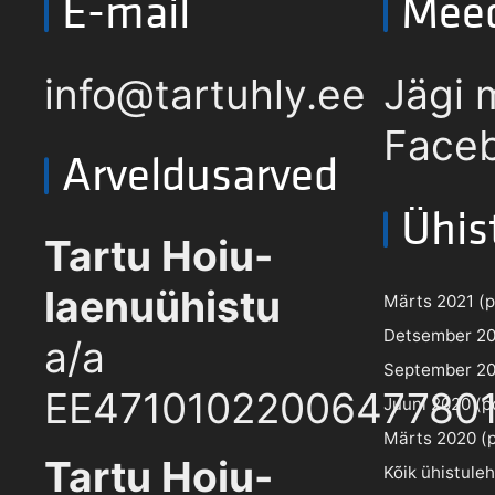
E-mail
Mee
info@tartuhly.ee
Jägi 
Faceb
Arveldusarved
Ühis
Tartu Hoiu-
laenuühistu
Märts 2021 (pd
Detsember 202
a/a
September 202
EE4710102200647780
Juuni 2020 (pd
Märts 2020 (pd
Tartu Hoiu-
Kõik ühistule