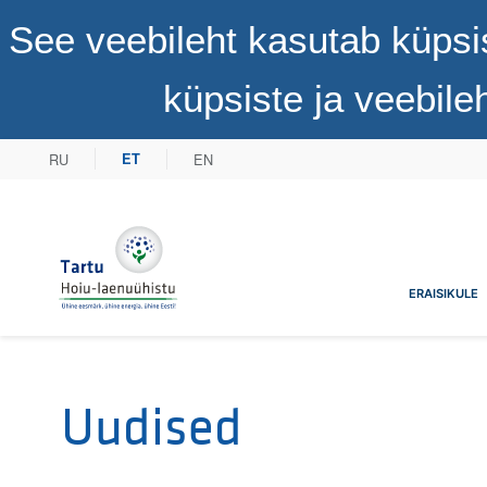
See veebileht kasutab küpsi
küpsiste ja veebil
RU
EN
ET
Tartu Hoiu-laenuühistu
ERAISIKULE
Uudised