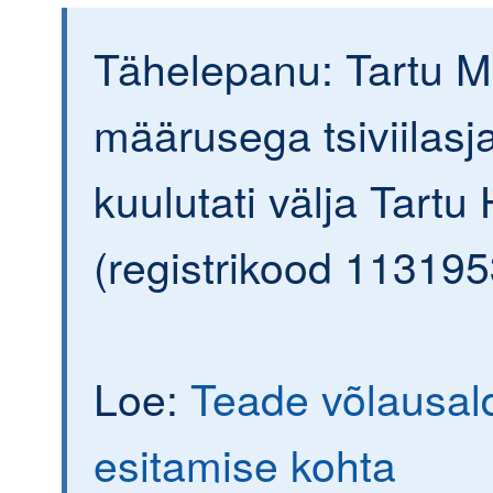
Tähelepanu: Tartu 
määrusega tsiviilasj
kuulutati välja Tart
(registrikood 113195
Loe:
Teade võlausal
esitamise kohta