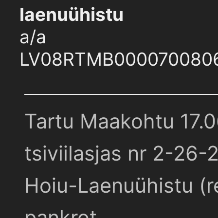
laenuühistu
a/a
LV08RTMB000070080
Tartu Maakohtu 17.
tsiviilasjas nr 2-26-
Hoiu-Laenuühistu (r
pankrot.