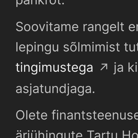
Soovitame rangelt e
lepingu sõlmimist t
tingimustega
ja k
asjatundjaga.
Olete finantsteenus
äriühingute Tartu Ho