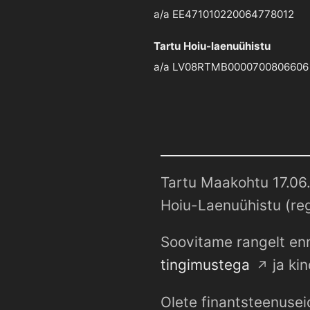
a/a EE471010220064778012
Tartu Hoiu-laenuühistu
a/a LV08RTMB0000700806606
Tartu Maakohtu 17.06.
Hoiu-Laenuühistu (reg
Soovitame rangelt enn
tingimustega
ja kin
Olete finantsteenusei