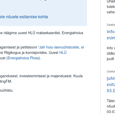
Ühis
tulek
vahe
ele nõuete esitamise kohta
Lisatu
Info
ates räägime uuest HLÜ maksekaardist, Energiahoius
esi
gamisest ja petitsiooni
“Jah hoiu-laenuühistutele, ei
Info
st Riigikogus ja komisjonides. Uuest
HLÜ
üldk
ust (
Energiahoius Pluss
).
juuli
Lisatu
ngandusest, investeerimisest ja majandusest. Kuula
Juh
 RingFM.
esit
nuühistu.
03.
Täie
nõud
03.0