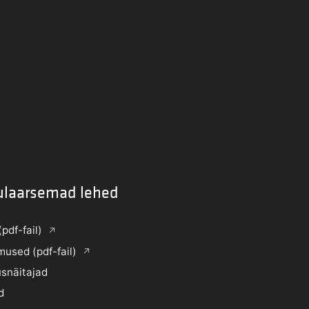
ulaarsemad lehed
(pdf-fail)
mused (pdf-fail)
snäitajad
d