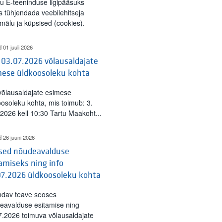
tu E-teeninduse ligipääsuks
s tühjendada veebilehitseja
mälu ja küpsised (cookies).
d 01 juuli 2026
 03.07.2026 võlausaldajate
mese üldkoosoleku kohta
 võlausaldajate esimese
oosoleku kohta, mis toimub: 3.
l 2026 kell 10:30 Tartu Maakoht...
d 26 juuni 2026
ised nõudeavalduse
amiseks ning info
07.2026 üldkoosoleku kohta
ndav teave seoses
eavalduse esitamise ning
7.2026 toimuva võlausaldajate