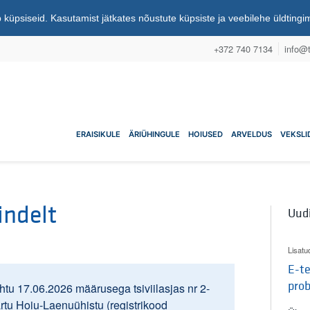
 küpsiseid. Kasutamist jätkates nõustute küpsiste ja veebilehe üldting
+372 740 7134
info@t
nuühistu
ERAISIKULE
ÄRIÜHINGULE
HOIUSED
ARVELDUS
VEKSLI
indelt
Uud
Lisatu
E-te
pro
tu 17.06.2026 määrusega tsiviilasjas nr 2-
artu Hoiu-Laenuühistu (registrikood