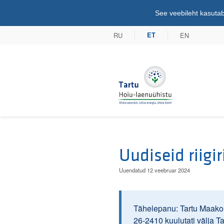
See veebileht kasutab
RU
EN
ET
Tartu Hoiu-lae
Uudiseid riigir
Uuendatud 12 veebruar 2024
Tähelepanu: Tartu Maakoh
26-2410 kuulutati välja T