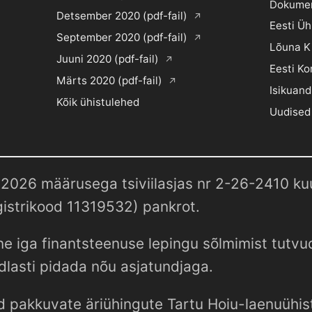
Dokume
Detsember 2020 (pdf-fail)
Eesti Ü
September 2020 (pdf-fail)
Lõuna K
Juuni 2020 (pdf-fail)
Eesti Ko
Märts 2020 (pdf-fail)
Isikuand
Kõik ühistulehed
Uudised
2026 määrusega tsiviilasjas nr 2-26-2410 kuul
istrikood 11319532) pankrot.
e iga finantsteenuse lepingu sõlmimist tutv
dlasti pidada nõu asjatundjaga.
d pakkuvate äriühingute Tartu Hoiu-laenuühist