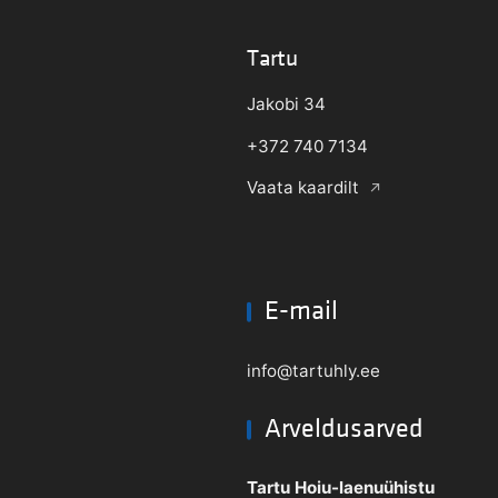
Tartu
Jakobi 34
+372 740 7134
Vaata kaardilt
E-mail
info@tartuhly.ee
Arveldusarved
Tartu Hoiu-laenuühistu