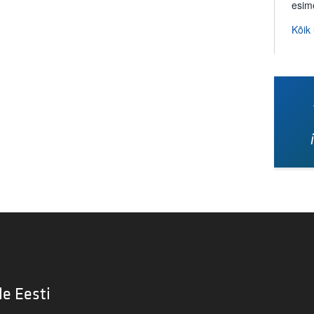
esim
Kõik
le Eesti