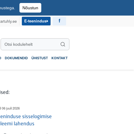
imustega.
Nõustun
artuhly.ee
E-teenindus
Otsi kodulehelt
Otsi
D
DOKUMENDID
ÜHISTUST
KONTAKT
ised:
d 06 juuli 2026
eninduse sisselogimise
bleemi lahendus