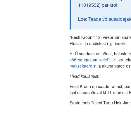
11319532) pankrot.
Loe:
Teade võlausaldajat
“Eesti Krooni” 12. veebruari sa
Plussist ja uudistest riigirindelt.
HLÜ seaduse eelnõust, hoiuste ta
võõrpangastamisele!”
arutelu
maksekaardist
ja akupankade ost
Head kuulamist!
Eesti Kroon on saade rahast, pa
igal esmaspäeval kl 11 raadiost
Saate toob Teieni Tartu Hoiu-lae