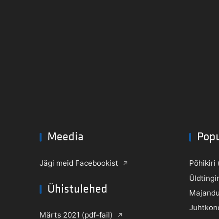
Meedia
Pop
Jägi meid Facebookist
Põhikiri 
Üldtingi
Ühistulehed
Majandu
Juhtkon
Märts 2021 (pdf-fail)