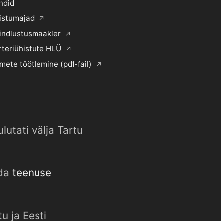
ndid
histumajad
indlustusmaakler
rteriühistute HLÜ
mete töötlemine (pdf-fail)
utati välja Tartu
uda
teenuse
u ja Eesti