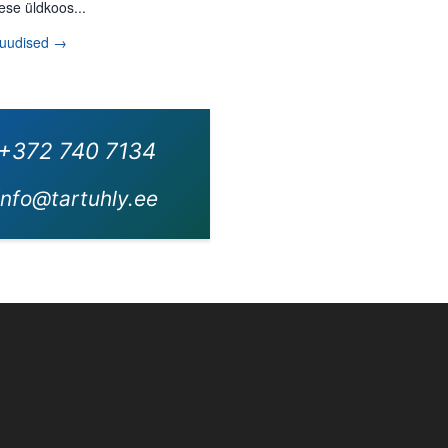
ese üldkoos...
 uudised →
+372 740 7134
info@tartuhly.ee