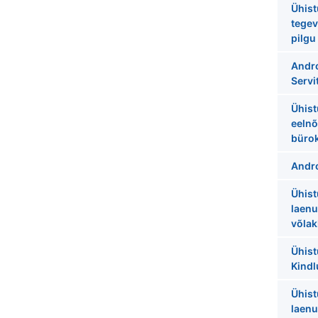
Ühist
tegev
pilgu
Andro
Servi
Ühist
eelnõ
bürok
Andro
Ühist
laenu
võlak
Ühist
Kindl
Ühist
laenu