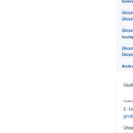
tulev
Ühist
Ühis
Ühist
tuule
Ühist
Ühis
Andro
Uud
Lisatu
E-te
pro
Ühis