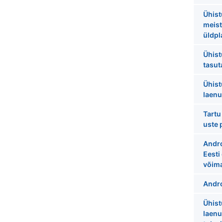
Ühist
meist
üldpl
Ühist
tasut
Ühist
laenu
Tartu
uste 
Andro
Eesti
võima
Andro
Ühist
laenu