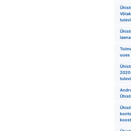
Ühist
Võlak
tulev
Ühist
laen
Toim
uues 
Ühist
2020 
tulev
Andro
Ühist
Ühist
konto
koos