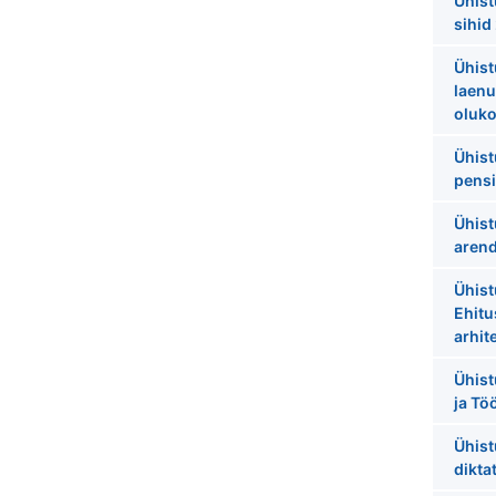
Ühist
sihid
Ühist
laenu
oluko
Ühist
pensi
Ühist
arend
Ühist
Ehitu
arhit
Ühist
ja Tö
Ühist
dikta