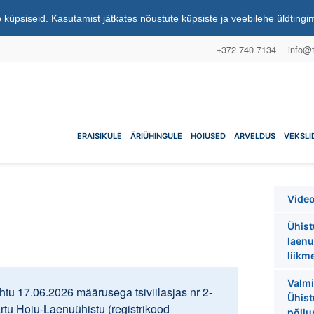
 küpsiseid. Kasutamist jätkates nõustute küpsiste ja veebilehe üldting
+372 740 7134
info@t
nuühistu
ERAISIKULE
ÄRIÜHINGULE
HOIUSED
ARVELDUS
VEKSLI
Vide
Ühist
laenu
liikm
Valmi
tu 17.06.2026 määrusega tsiviilasjas nr 2-
Ühist
artu Hoiu-Laenuühistu (registrikood
põll