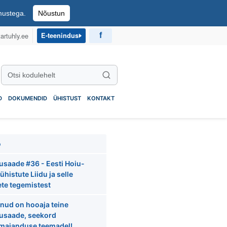
imustega.
Nõustun
artuhly.ee
E-teenindus
Otsi kodulehelt
Otsi
D
DOKUMENDID
ÜHISTUST
KONTAKT
o
usaade #36 - Eesti Hoiu-
ühistute Liidu ja selle
ete tegemistest
nud on hooaja teine
usaade, seekord
umajanduse teemadel!