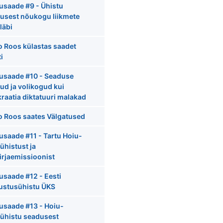
usaade #9 - Ühistu
usest nõukogu liikmete
 läbi
 Roos külastas saadet
ti
usaade #10 - Seaduse
ud ja volikogud kui
raatia diktatuuri malakad
 Roos saates Välgatused
usaade #11 - Tartu Hoiu-
ühistust ja
irjaemissioonist
usaade #12 - Eesti
ustusühistu ÜKS
usaade #13 - Hoiu-
ühistu seadusest