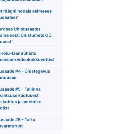
st räägiti hooaja esimeses
tusaates?
ordses Ühistusaates
sime Eesti Ühistumets OÜ
usest!
 Hoiu-laenuühistu
päevade videokokkuvõtted
usaade #4 - Ühistegevus
anduses
usaade #5 - Tallinna
valitsuse kaotusest
skohtus ja ametnike
olist
usaade #6 - Tartu
svaraturust