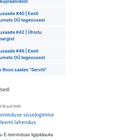
ikuplaanidest
usaade #40 | Eesti
tumets OÜ tegevusest
usaade #42 | Ühistu
pargist
usaade #46 | Eesti
tumets OÜ tegevusest
 Roos saates "Serviti"
ised:
d 06 juuli 2026
eninduse sisselogimise
bleemi lahendus
tu E-teeninduse ligipääsuks