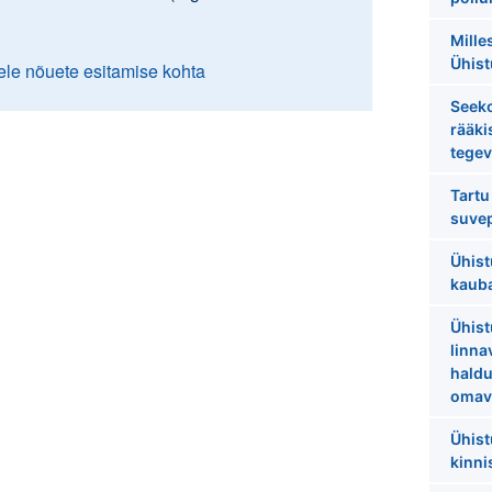
Mille
Ühis
ele nõuete esitamise kohta
Seek
rääki
tegev
Tartu
suve
Ühist
kaub
Ühist
linna
haldu
omav
Ühist
kinni