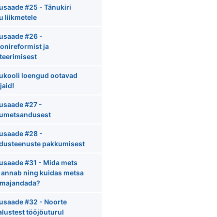
usaade #25 - Tänukiri
u liikmetele
usaade #26 -
onireformist ja
teerimisest
ukooli loengud ootavad
jaid!
usaade #27 -
tumetsandusest
usaade #28 -
ldusteenuste pakkumisest
usaade #31 - Mida mets
 annab ning kuidas metsa
i majandada?
usaade #32 - Noorte
lustest tööjõuturul