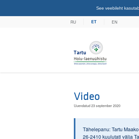
See veebileht kasutab
RU
EN
ET
Tartu Hoiu-lae
Video
Uuendatud 23 september 2020
Tähelepanu: Tartu Maakoh
26-2410 kuulutati välja T