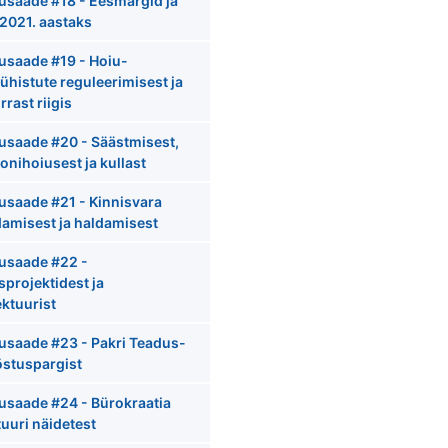
usaade #18 - Eesmärgid ja
 2021. aastaks
usaade #19 - Hoiu-
ühistute reguleerimisest ja
rrast riigis
usaade #20 - Säästmisest,
onihoiusest ja kullast
usaade #21 - Kinnisvara
amisest ja haldamisest
usaade #22 -
sprojektidest ja
ektuurist
usaade #23 - Pakri Teadus-
östuspargist
usaade #24 - Bürokraatia
tuuri näidetest