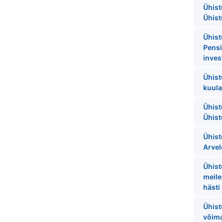
Ühist
Ühist
Ühist
Pensi
inves
Ühist
kuula
Ühist
Ühis
Ühist
Arve
Ühist
meile
häst
Ühist
võima