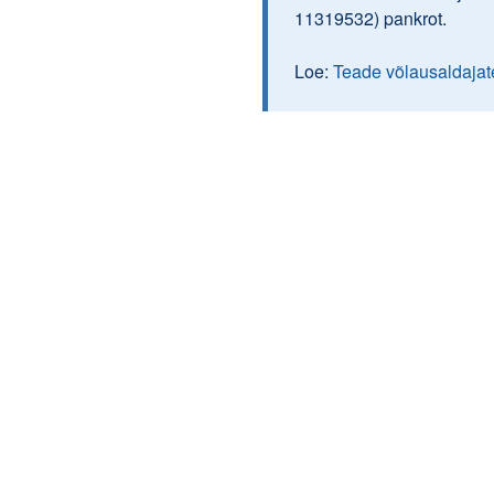
11319532) pankrot.
Loe:
Teade võlausaldajat