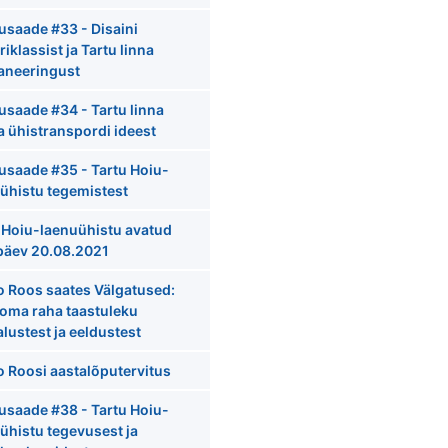
usaade #33 - Disaini
riklassist ja Tartu linna
aneeringust
usaade #34 - Tartu linna
a ühistranspordi ideest
usaade #35 - Tartu Hoiu-
ühistu tegemistest
 Hoiu-laenuühistu avatud
päev 20.08.2021
 Roos saates Välgatused:
 oma raha taastuleku
lustest ja eeldustest
 Roosi aastalõputervitus
usaade #38 - Tartu Hoiu-
ühistu tegevusest ja