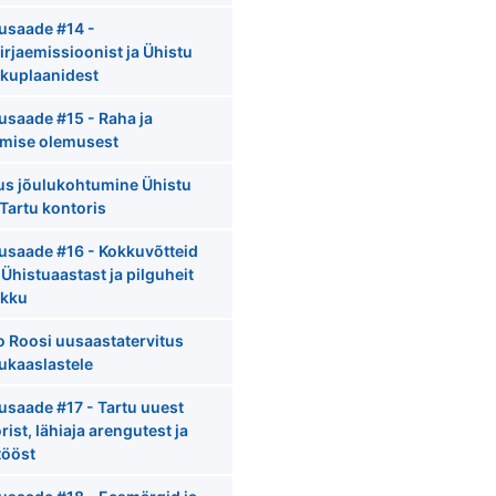
usaade #14 -
irjaemissioonist ja Ühistu
ikuplaanidest
usaade #15 - Raha ja
amise olemusest
us jõulukohtumine Ühistu
Tartu kontoris
usaade #16 - Kokkuvõtteid
Ühistuaastast ja pilguheit
ikku
 Roosi uusaastatervitus
ukaaslastele
usaade #17 - Tartu uuest
rist, lähiaja arengutest ja
tööst