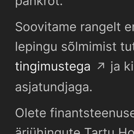
pankrot.
Soovitame rangelt e
lepingu sõlmimist t
tingimustega
ja k
asjatundjaga.
Olete finantsteenus
äriühingute Tartu Ho