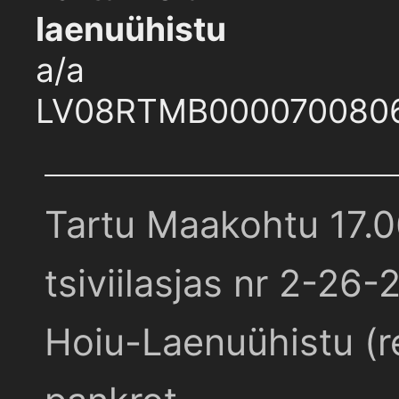
laenuühistu
a/a
LV08RTMB000070080
Tartu Maakohtu 17.
tsiviilasjas nr 2-26-
Hoiu-Laenuühistu (r