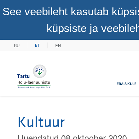
See veebileht kasutab küpsi
küpsiste ja veebil
RU
EN
ET
Tartu Hoiu-laenuühistu
ERAISIKULE
Kultuur
Uuendatud 08 oktoober 2020