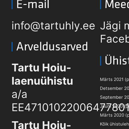
E-mail
Mee
info@tartuhly.ee
Jägi 
Faceb
Arveldusarved
Ühis
Tartu Hoiu-
laenuühistu
Märts 2021 (pd
Detsember 202
a/a
September 202
EE4710102200647780
Juuni 2020 (pd
Märts 2020 (pd
Tartu Hoiu-
Kõik ühistule