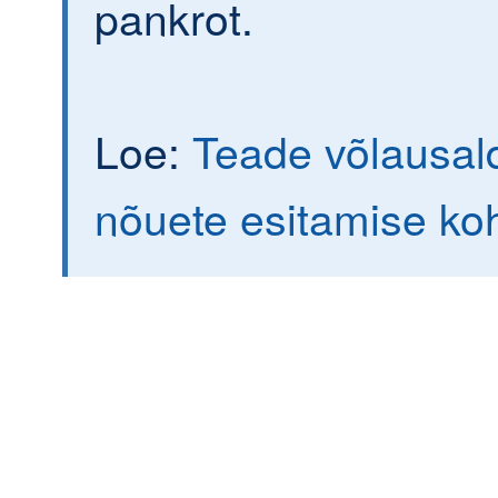
pankrot.
Loe:
Teade võlausald
nõuete esitamise ko