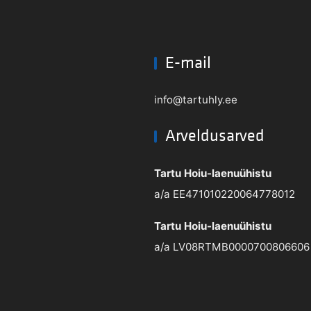
E-mail
info@tartuhly.ee
Arveldusarved
Tartu Hoiu-laenuühistu
a/a EE471010220064778012
Tartu Hoiu-laenuühistu
a/a LV08RTMB0000700806606