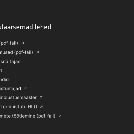
ulaarsemad lehed
(pdf-fail)
mused (pdf-fail)
snäitajad
d
ndid
histumajad
indlustusmaakler
rteriühistute HLÜ
mete töötlemine (pdf-fail)