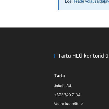
Loe:
Teade võlausaldajat
Tartu HLÜ kontorid ü
Tartu
Jakobi 34
+372 740 7134
Vaata kaardilt