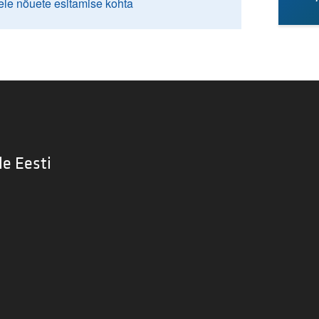
ele nõuete esitamise kohta
le Eesti