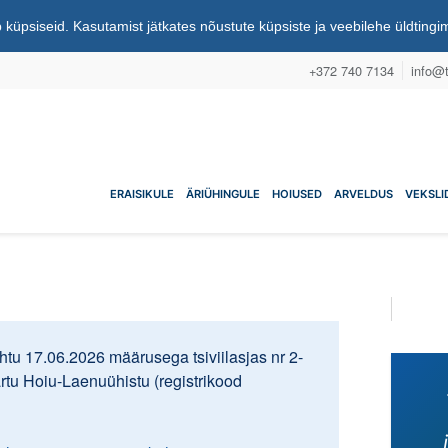
 küpsiseid. Kasutamist jätkates nõustute küpsiste ja veebilehe üldting
+372 740 7134
info@t
nuühistu
ERAISIKULE
ÄRIÜHINGULE
HOIUSED
ARVELDUS
VEKSLI
tu 17.06.2026 määrusega tsiviilasjas nr 2-
artu Hoiu-Laenuühistu (registrikood