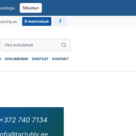
imustega.
Nõustun
artuhly.ee
E-teenindus
Otsi
Otsi kodulehelt
D
DOKUMENDID
ÜHISTUST
KONTAKT
+372 740 7134
info@tartuhly.ee