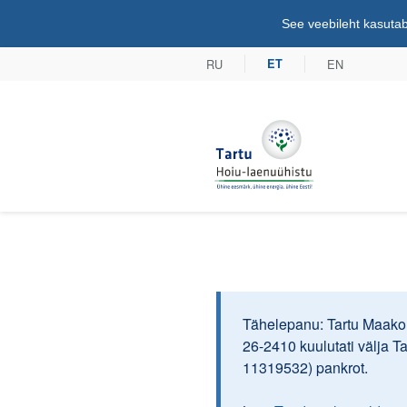
See veebileht kasutab
RU
EN
ET
Tartu Hoiu-lae
Tähelepanu: Tartu Maakoh
26-2410 kuulutati välja T
11319532) pankrot.