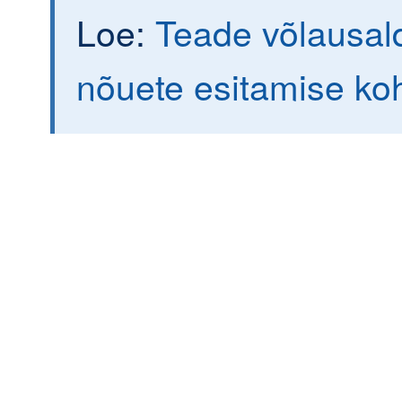
Loe:
Teade võlausald
nõuete esitamise ko