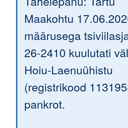
Tähelepanu: Tartu
Maakohtu 17.06.202
määrusega tsiviilasja
26-2410 kuulutati väl
Hoiu-Laenuühistu
(registrikood 113195
pankrot.