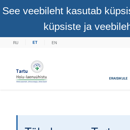
See veebileht kasutab küpsi
küpsiste ja veebil
RU
EN
ET
Tartu Hoiu-laenuühistu
ERAISIKULE