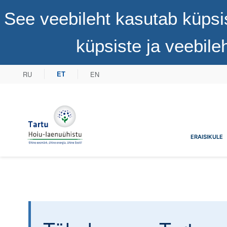
See veebileht kasutab küpsi
küpsiste ja veebil
RU
EN
ET
Tartu Hoiu-laenuühistu
ERAISIKULE