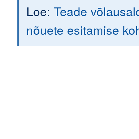
Loe:
Teade võlausald
nõuete esitamise ko