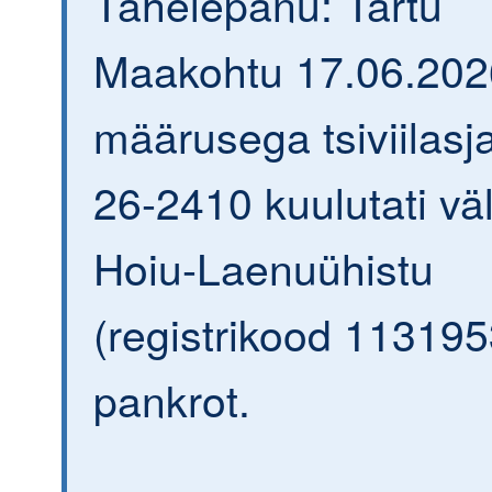
Tähelepanu: Tartu
Maakohtu 17.06.202
määrusega tsiviilasja
26-2410 kuulutati väl
Hoiu-Laenuühistu
(registrikood 113195
pankrot.