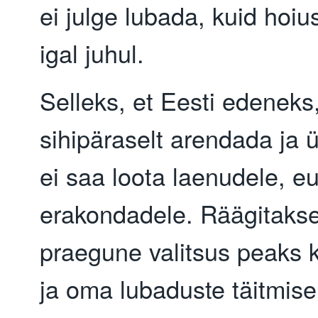
ei julge lubada, kuid hoiu
igal juhul.
Selleks, et Eesti edeneks,
sihipäraselt arendada ja ü
ei saa loota laenudele, e
erakondadele. Räägitakse 
praegune valitsus peaks 
ja oma lubaduste täitmis