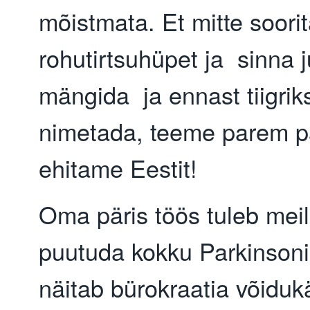
mõistmata. Et mitte soori
rohutirtsuhüpet ja sinna ju
mängida ja ennast tiigriks
nimetada, teeme parem pä
ehitame Eestit!
Oma päris töös tuleb meil k
puutuda kokku Parkinsoni
näitab bürokraatia võidukä