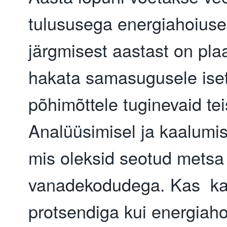
tulususega energiahoiuse
järgmisest aastast on pl
hakata samasugusele iset
põhimõttele tuginevaid te
Analüüsimisel ja kaalumis
mis oleksid seotud metsa
vanadekodudega. Kas ka
protsendiga kui energiaho