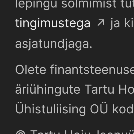
lepingu sõlmimist t
tingimustega
ja k
asjatundjaga.
Olete finantsteenus
äriühingute Tartu Ho
Ühistuliising OÜ kod