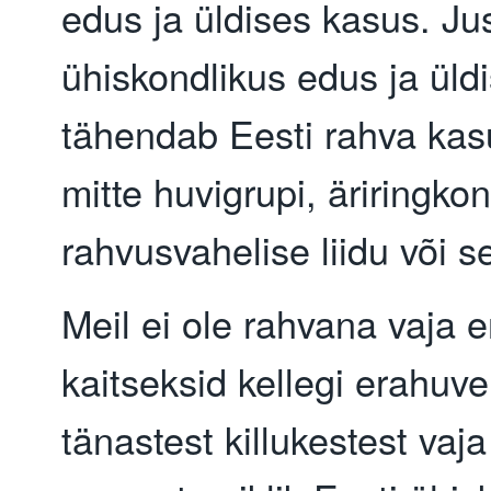
edus ja üldises kasus. Jus
ühiskondlikus edus ja üld
tähendab Eesti rahva kas
mitte huvigrupi, äriringkon
rahvusvahelise liidu või s
Meil ei ole rahvana vaja 
kaitseksid kellegi erahuve
tänastest killukestest vaj