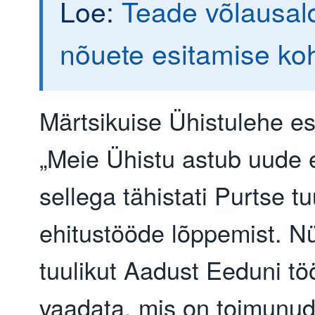
Loe:
Teade võlausald
nõuete esitamise ko
Märtsikuise Ühistulehe esi
„Meie Ühistu astub uude e
sellega tähistati Purtse tu
ehitustööde lõppemist. Nü
tuulikut Aadust Eeduni tö
vaadata, mis on toimunud 