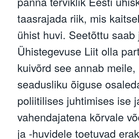
panna terviklik Eesti ühis
taasrajada riik, mis kaits
ühist huvi. Seetõttu saab 
Ühistegevuse Liit olla part
kuivõrd see annab meile, 
seadusliku õiguse osaleda
poliitilises juhtimises ise 
vahendajatena kõrvale võ
ja -huvidele toetuvad era