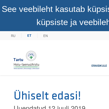
See veebileht kasutab küpsi
küpsiste ja veebil
RU
EN
ET
Tartu Hoiu-laenuühistu
ERAISIKULE
Ühiselt edasi!
Uuendatud 12 juuli 2019