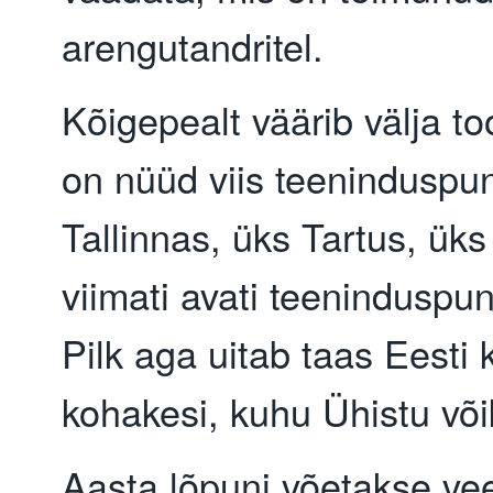
arengutandritel.
Kõigepealt väärib välja to
on nüüd viis teeninduspun
Tallinnas, üks Tartus, üks
viimati avati teeninduspun
Pilk aga uitab taas Eesti k
kohakesi, kuhu Ühistu või
Aasta lõpuni võetakse ve