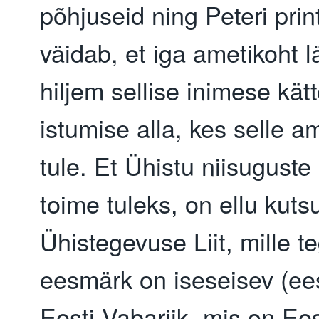
põhjuseid ning Peteri prin
väidab, et iga ametikoht 
hiljem sellise inimese kät
istumise alla, kes selle a
tule. Et Ühistu niisugust
toime tuleks, on ellu kuts
Ühistegevuse Liit, mille
eesmärk on iseseisev (ees
Eesti Vabariik, mis on Ees