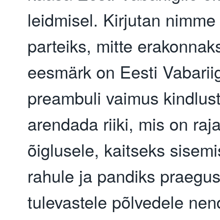
leidmisel. Kirjutan nimme p
parteiks, mitte erakonnak
eesmärk on Eesti Vabarii
preambuli vaimus kindlus
arendada riiki, mis on raj
õiglusele, kaitseks sisemi
rahule ja pandiks praegus
tulevastele põlvedele nen