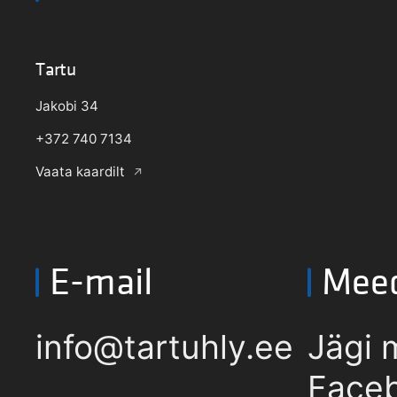
Tartu
Jakobi 34
+372 740 7134
Vaata kaardilt
E-mail
Mee
info@tartuhly.ee
Jägi 
Faceb