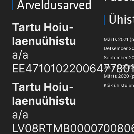
Arveldusarved
Ühis
Tartu Hoiu-
laenuühistu
Märts 2021 (pd
Detsember 202
a/a
September 202
EE4710102200647780
Juuni 2020 (pd
Märts 2020 (pd
Tartu Hoiu-
Kõik ühistule
laenuühistu
a/a
LV08RTMB000070080