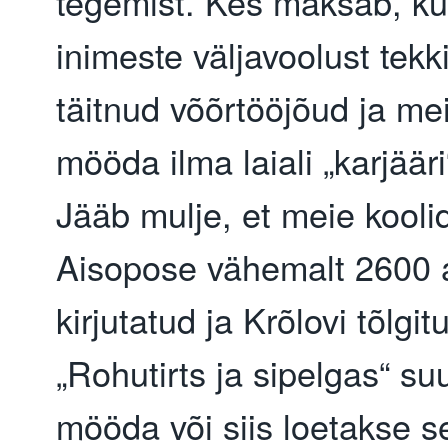
tegemist. Kes maksab, kui
inimeste väljavoolust tek
täitnud võõrtööjõud ja m
mööda ilma laiali „karjää
Jääb mulje, et meie kool
Aisopose vähemalt 2600 a
kirjutatud ja Krõlovi tõlgit
„Rohutirts ja sipelgas“ s
mööda või siis loetakse s