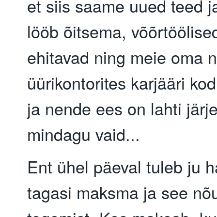
et siis saame uued teed ja
lööb õitsema, võõrtöölis
ehitavad ning meie oma 
üürikontorites karjääri kod
ja nende ees on lahti järj
mindagu vaid...
Ent ühel päeval tuleb ju 
tagasi maksma ja see nõu