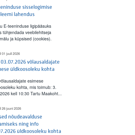
eninduse sisselogimise
bleemi lahendus
tu E-teeninduse ligipääsuks
s tühjendada veebilehitseja
mälu ja küpsised (cookies).
d 01 juuli 2026
 03.07.2026 võlausaldajate
mese üldkoosoleku kohta
 võlausaldajate esimese
oosoleku kohta, mis toimub: 3.
l 2026 kell 10:30 Tartu Maakoht...
d 26 juuni 2026
ised nõudeavalduse
amiseks ning info
07.2026 üldkoosoleku kohta