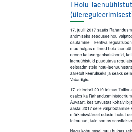
I Hoiu-laenuühistu
(ülereguleerimisest
17. juulil 2017 saatis Rahandusm
andmiseks seaduseelnõu väljatöö
osutamine – kehtiva regulatsioon
muu hulgas mitmed hoiu-laenuühi
nende katusorganisatsioonid, kelle
laenuühistuid puudutava regulatsi
eelteadmistele hoiu-laenuühistu
ääretult keeruliseks ja seaks sel
Vabariigis.
17. oktoobril 2019 toimus Tallinn
osales ka Rahandusministeeriumi
Auväärt, kes tutvustas kohalviibi
aastal 2017 selle väljatöötamise
märkmisväärset edasiminekut eel
toimunud, kuid samas soovitakse 
Nagu kohtumisel muu hulgas selg