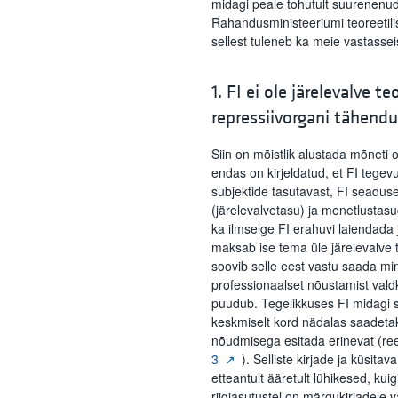
midagi peale tohutult suurenenu
Rahandusministeeriumi teoreetilis
sellest tuleneb ka meie vastasse
1. FI ei ole järelevalve 
repressiivorgani tähend
Siin on mõistlik alustada mõneti
endas on kirjeldatud, et FI tegev
subjektide tasutavast, FI seadus
(järelevalvetasu) ja menetlustas
ka ilmselge FI erahuvi laiendada jä
maksab ise tema üle järelevalve te
soovib selle eest vastu saada min
professionaalset nõustamist valdk
puudub. Tegelikkuses FI midagi sel
keskmiselt kord nädalas saadetaks
nõudmisega esitada erinevat (re
3
). Selliste kirjade ja küsit
etteantult ääretult lühikesed, ku
riigiasutustel on märgukirjadele 