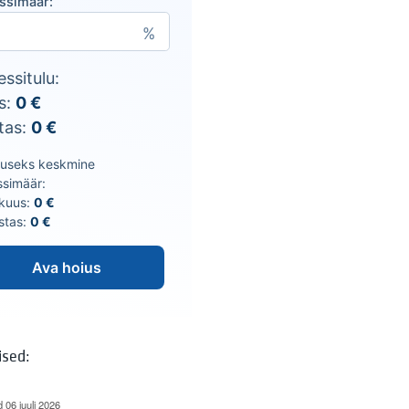
essimäär:
essitulu:
s:
0
€
tas:
0
€
luseks keskmine
ssimäär:
 kuus:
0
€
astas:
0
€
Ava hoius
ised:
d 06 juuli 2026