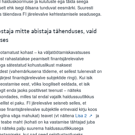
d halduskoormuse ja kulutuste ega täida seega
elt ehk isegi õilsana tunduvat eesmärki. Suuresti
is täiendava FI järelevalve kehtestamisele seadusega.
teostaja mitte abistaja tähenduses, vaid
uses
 ootamatust kohast – ka väljatöötamiskavatsuses
ust rahastatakse peamiselt finantsjärelevalve
ega sätestatud kohustuslikust maksest
udest (vahemärkusena tõdeme, et sellest tulenevalt on
rjest finantsjärelevalve subjektide ringi). Kui isik
ostamise eest, võiks loogiliselt eeldada, et isik
git enda jaoks positiivset teenust – näiteks
ondades, milles tal endal vajalik haldussuutlikkus
list ei paku. FI järelevalve seisneb selles, et
e finantsjärelevalve subjektile erinevaid kirju koos
eglina väga mahukat) teavet (vt näitena
Lisa 2
ja
ava teabe maht (kohati on ka vastamise tähtajad juba
igi näiteks palju suurema haldussuutlikkusega
vastamiseks, kui nad need selgitustaotluseks