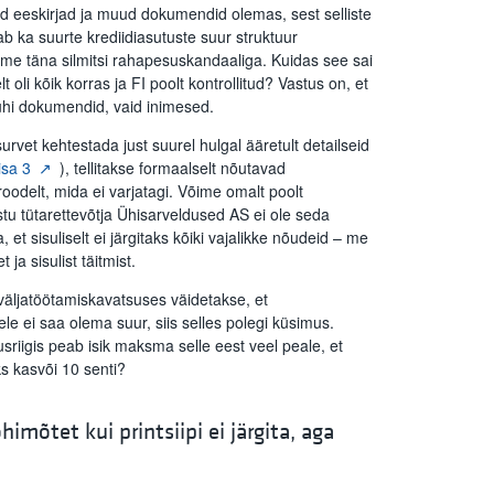
ad eeskirjad ja muud dokumendid olemas, sest selliste
ab ka suurte krediidiasutuste suur struktuur
leme täna silmitsi rahapesuskandaaliga. Kuidas see sai
oli kõik korras ja FI poolt kontrollitud? Vastus on, et
 juhi dokumendid, vaid inimesed.
urvet kehtestada just suurel hulgal ääretult detailseid
isa 3
), tellitakse formaalselt nõutavad
delt, mida ei varjatagi. Võime omalt poolt
stu tütarettevõtja Ühisarveldused AS ei ole seda
 et sisuliselt ei järgitaks kõiki vajalikke nõudeid – me
ja sisulist täitmist.
 väljatöötamiskavatsuses väidetakse, et
ele ei saa olema suur, siis selles polegi küsimus.
usriigis peab isik maksma selle eest veel peale, et
ks kasvõi 10 senti?
imõtet kui printsiipi ei järgita, aga