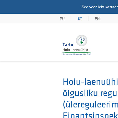
See veebileht kasutab
RU
EN
ET
Tartu Hoiu-lae
Hoiu-laenuühi
õigusliku reg
(ülereguleerim
Finantsinspekt