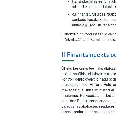
Rahandusministeerium rõhu
miks siiski on muudatusi re
kui finantsturul üldse rääk
pankade kasuks kaldu, sest
antud õigused, sh rahaloo
Ennekõike eeltoodust tulenevalt 
märkmisväärsele karmistamisele
II Finantsinpektsio
Üheks keskseks teemaks ülalkäsit
hoiu-laenuühistud tulevikus analo
kontrollile/järelevalvele nagu se
makseasutused. Et Tartu Hoiu-la
makseasutus Ühisarveldused AS, s
puutumus. Kui vaadata, milles s
ja kuidas FI talle seadusega antu
vajadust asjakohastes seaduses olu
tänase praktika kohaselt teostat