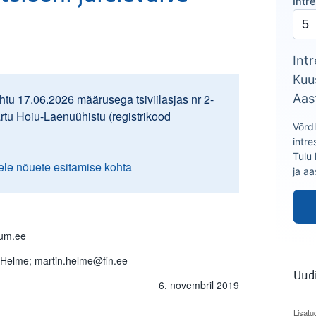
Intr
Intr
Kuu
Aas
tu 17.06.2026 määrusega tsiviilasjas nr 2-
artu Hoiu-Laenuühistu (registrikood
Võrd
intre
Tulu
ele nõuete esitamise kohta
ja a
ium.ee
 Helme; martin.helme@fin.ee
Uud
6. novembril 2019
Lisatu