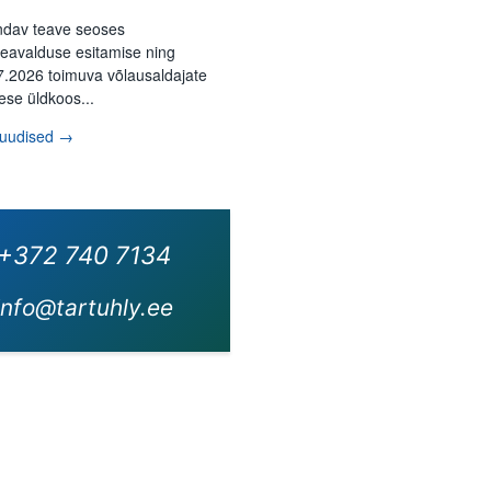
ndav teave seoses
eavalduse esitamise ning
7.2026 toimuva võlausaldajate
ese üldkoos...
 uudised →
+372 740 7134
info@tartuhly.ee