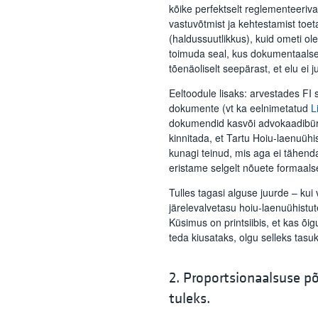
kõike perfektselt reglementeeriv
vastuvõtmist ja kehtestamist toet
(haldussuutlikkus), kuid ometi o
toimuda seal, kus dokumentaalselt 
tõenäoliselt seepärast, et elu ei
Eeltoodule lisaks: arvestades FI s
dokumente (vt ka eelnimetatud
L
dokumendid kasvõi advokaadibüroo
kinnitada, et Tartu Hoiu-laenuühi
kunagi teinud, mis aga ei tähenda,
eristame selgelt nõuete formaalset 
Tulles tagasi alguse juurde – kui
järelevalvetasu hoiu-laenuühistut
Küsimus on printsiibis, et kas õig
teda kiusataks, olgu selleks tasu
2. Proportsionaalsuse põh
tuleks.