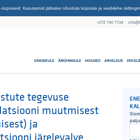
 küpsiseid. Kasutamist jätkates nõustute küpsiste ja veebilehe üldting
+372 740 7134
info@t
nuühistu
ERAISIKULE
ÄRIÜHINGULE
HOIUSED
ARVELDUS
VEKSLI
stute tegevuse
ENE
KA
ulatsiooni muutmisest
Sise
isest) ja
palj
siooni järelevalve