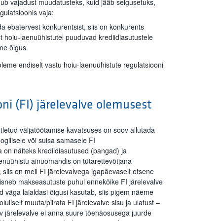
b vajadust muudatusteks, kuid jääb selgusetuks,
gulatsioonis vaja;
ida ebatervest konkurentsist, siis on konkurents
 hoiu-laenuühistutel puuduvad krediidiasutustele
me õigus.
oleme endiselt vastu hoiu-laenuühistute regulatsiooni
.
oni (FI) järelevalve olemusest
letud väljatöötamise kavatsuses on soov allutada
ogilisele või suisa samasele FI
da on näiteks krediidiasutused (pangad) ja
enuühistu ainuomandis on tütarettevõtjana
iis on meil FI järelevalvega igapäevaselt otsene
eisneb makseasutuste puhul ennekõike FI järelevalve
d väga laialdasi õigusi kasutab, siis pigem näeme
liselt muuta/piirata FI järelevalve sisu ja ulatust –
av järelevalve ei anna suure tõenäosusega juurde