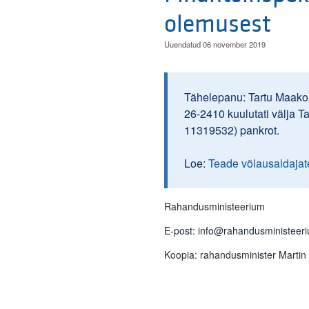
olemusest
Uuendatud 06 november 2019
Tähelepanu: Tartu Maakoh
26-2410 kuulutati välja T
11319532) pankrot.
Loe:
Teade võlausaldajat
Rahandusministeerium
E-post: info@rahandusministeer
Koopia: rahandusminister Martin