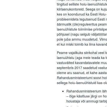
tingitud selliste hoiu-laenuühistu
kiirlaenukontoreid. Seega on kuju
kes on koondunud ka Eesti Hoiu-l
probleemideta tegutsenud Eesti 
äärmuslik (üle)reguleeritus peami
laenuühistute toimimise printsiip
põhjusel (nagu selgub väljatöötam
pole juba ammu muudetud. Viimas
et kui miski toimib ka ilma kavand
Peame vajalikuks siinkohal veel k
laenuühistu (aga meie teada ka t
vastuväited kavandatavatele muud
septembris 2017 saadetud vastusk
oleme aru saanud, et kahe aasta 
Rahandusministeeriumi soovi hoiu
sellega hoiu-laenuühistuid kas ol
Rahandusministeerium lähtu
– õige käsitluse järgi on ho
hoiustaja või ammugi tarbij