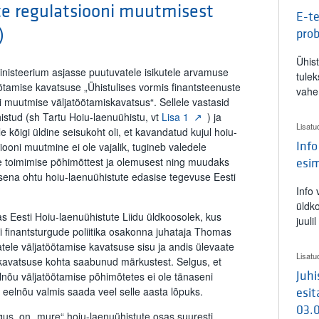
te regulatsiooni muutmisest
E-te
)
pro
Ühis
inisteerium asjasse puutuvatele isikutele arvamuse
tulek
tamise kavatsuse „Ühistulises vormis finantsteenuste
vahe
i muutmise väljatöötamiskavatsus“. Sellele vastasid
stud (sh Tartu Hoiu-laenuühistu, vt
Lisa 1
) ja
Lisatu
 kõigi üldine seisukoht oli, et kavandatud kujul hoiu-
ooni muutmine ei ole vajalik, tugineb valedele
Info
te toimimise põhimõttest ja olemusest ning muudaks
esi
lisena ohtu hoiu-laenuühistute edasise tegevuse Eesti
Info
üldk
as Eesti Hoiu-laenuühistute Liidu üldkoosolek, kus
juuli
 finantsturgude poliitika osakonna juhataja Thomas
jatele väljatöötamise kavatsuse sisu ja andis ülevaate
Lisatu
 kavatsuse kohta saabunud märkustest. Selgus, et
nõu väljatöötamise põhimõtetes ei ole tänaseni
Juh
eelnõu valmis saada veel selle aasta lõpuks.
esit
03.
us, on „mure“ hoiu-laenuühistute osas suuresti