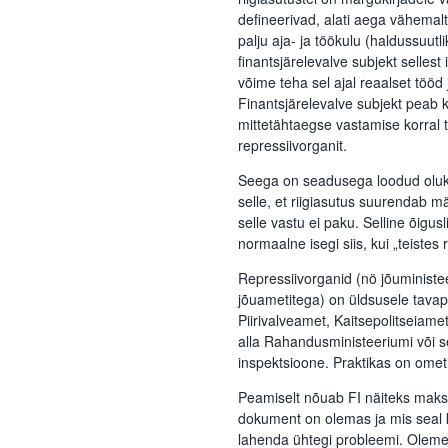
defineerivad, alati aega vähemalt
palju aja- ja töökulu (haldussuutl
finantsjärelevalve subjekt selles
võime teha sel ajal reaalset tööd
Finantsjärelevalve subjekt peab 
mittetähtaegse vastamise korral t
repressiivorganit.
Seega on seadusega loodud oluko
selle, et riigiasutus suurendab m
selle vastu ei paku. Selline õigus
normaalne isegi siis, kui „teistes r
Repressiivorganid (nö jõuministe
jõuametitega) on üldsusele tavap
Piirivalveamet, Kaitsepolitseiamet,
alla Rahandusministeeriumi või se
inspektsioone. Praktikas on ometi 
Peamiselt nõuab FI näiteks maksea
dokument on olemas ja mis seal k
lahenda ühtegi probleemi. Oleme 