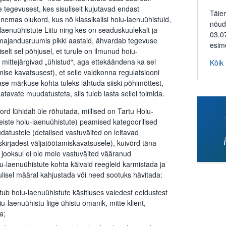
te tegevusest, kes sisuliselt kujutavad endast
Täie
nemas olukord, kus nö klassikalisi hoiu-laenuühistuid,
nõud
aenuühistute Liitu ning kes on seaduskuulekalt ja
03.0
majandusruumis pikki aastaid, ähvardab tegevuse
esim
selt sel põhjusel, et turule on ilmunud hoiu-
e mittejärgivad „ühistud“, aga ettekäändena ka sel
Kõik
ise kavatsusest), et selle valdkonna regulatsiooni
e märkuse kohta tuleks lähtuda siiski põhimõttest,
atavate muudatusteta, siis tuleb lasta sellel toimida.
ord lühidalt üle rõhutada, millised on Tartu Hoiu-
eiste hoiu-laenuühistute) peamised kategoorilised
atustele (detailsed vastuväited on leitavad
irjadest väljatöötamiskavatsusele), kuivõrd täna
jooksul ei ole meie vastuväited vääranud
-laenuühistute kohta käivaid reegleid karmistada ja
ulisel määral kahjustada või need sootuks hävitada:
b hoiu-laenuühistute käsitluses valedest eeldustest
iu-laenuühistu liige ühistu omanik, mitte klient,
a;