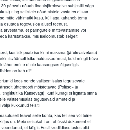
 30 päeva!) nõuab finantsjärelevalve subjektilt väga
ikkust) ning sellistele nõudmistele vastates ei saa
t ise mitte vähimatki kasu, küll aga kahaneb tema
 ja osutada tegevusloa alusel teenust.
ka arvestama, et päringutele mittevastamise või
eda karistatakse, mis iseloomustab selgelt
rd, kus isik peab ise kinni maksma (järelevalvetasu)
ärkimisväärselt isiku halduskoormust, kuid mingit hüve
lik lähenemine ei ole kaasaegses õigusriigis
iikides on kah nii“.
eriumid koos nende valitsemisalas tegutsevate
äraselt ühtemoodi mõistetavad (Politsei- ja
 tinglikult ka Kaitsevägi), kuid kunagi ei liigitata sinna
lle valitsemisalas tegutsevaid ameteid ja
välja kukkunud teisiti.
sutuselt teavet selle kohta, kas teil see või teine
irjas on. Meie seisukoht on, et ükski dokument ei
veendunud, et kõigis Eesti krediidiasutustes olid