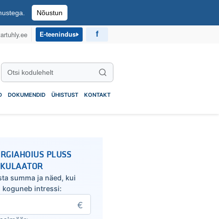
imustega.
Nõustun
artuhly.ee
E-teenindus
Otsi kodulehelt
Otsi
D
DOKUMENDID
ÜHISTUST
KONTAKT
RGIAHOIUS PLUSS
LKULAATOR
sta summa ja näed, kui
u koguneb intressi: