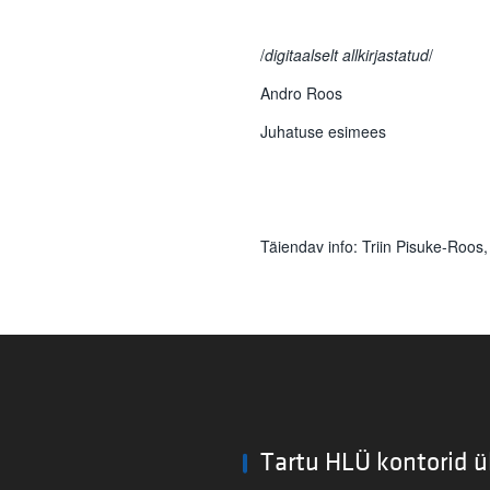
/
digitaalselt allkirjastatud
Andro Roos 
Juhatuse esimee
Täiendav info: Triin Pisuke-Roos,
Tartu HLÜ kontorid ü