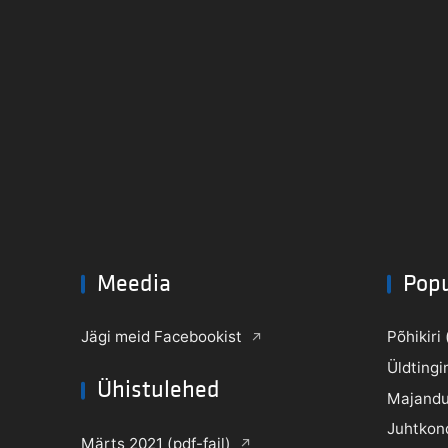
Meedia
Pop
Jägi meid Facebookist
Põhikiri 
Üldtingi
Ühistulehed
Majandu
Juhtkon
Märts 2021 (pdf-fail)