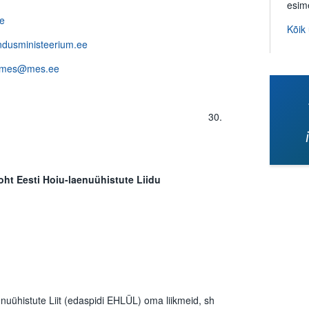
esim
ee
Kõik
dusministeerium.ee
mes@mes.ee
0.
oht Eesti Hoiu-laenuühistute Liidu
aenuühistute Liit (edaspidi EHLÜL) oma liikmeid, sh