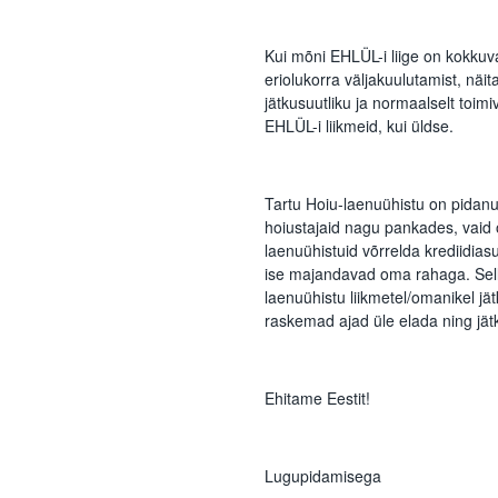
Kui mõni EHLÜL-i liige on kokku
eriolukorra väljakuulutamist, näit
jätkusuutliku ja normaalselt toim
EHLÜL-i liikmeid, kui üldse.
Tartu Hoiu-laenuühistu on pidanud
hoiustajaid nagu pankades, vaid
laenuühistuid võrrelda krediidia
ise majandavad oma rahaga. Sell
laenuühistu liikmetel/omanikel jä
raskemad ajad üle elada ning jätk
Ehitame Eestit!
Lugupidamisega