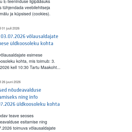
tu E-teeninduse ligipääsuks
s tühjendada veebilehitseja
mälu ja küpsised (cookies).
d 01 juuli 2026
 03.07.2026 võlausaldajate
mese üldkoosoleku kohta
 võlausaldajate esimese
oosoleku kohta, mis toimub: 3.
l 2026 kell 10:30 Tartu Maakoht...
d 26 juuni 2026
ised nõudeavalduse
amiseks ning info
07.2026 üldkoosoleku kohta
ndav teave seoses
eavalduse esitamise ning
7.2026 toimuva võlausaldajate