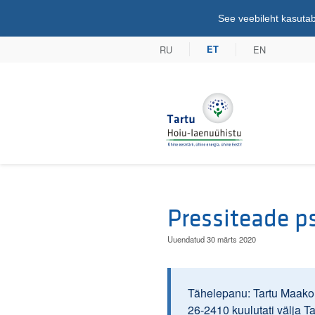
See veebileht kasutab
RU
EN
ET
Tartu Hoiu-lae
Pressiteade p
Uuendatud 30 märts 2020
Tähelepanu: Tartu Maakoh
26-2410 kuulutati välja T