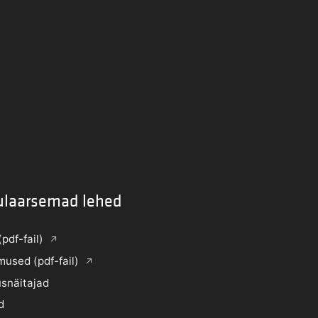
ulaarsemad lehed
(pdf-fail)
mused (pdf-fail)
snäitajad
d