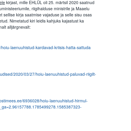
ele
kirjast, mille EHLÜL oli 25. märtsil 2020 saatnud
inisteeriumile, riigihalduse ministrile ja Maaelu
 sellise kirja saatmise vajaduse ja selle sisu osas
tud. Nimetatud kiri leidis kahjuks kajastust ka
lt alljärgnevalt:
/hoiu-laenuuhistud-kardavad-kriisis-hatta-sattuda
udised/2020/03/27/hoiu-laenuuhistud-paluvad-riigilt-
ostimees.ee/6936028/hoiu-laenuuhistud-hirmul-
a?_ga=2.96157788.1785499278.1585387323-