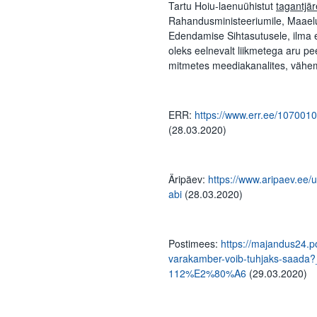
Tartu Hoiu-laenuühistut
tagantjär
Rahandusministeeriumile, Maaelum
Edendamise Sihtasutusele, ilma et
oleks eelnevalt liikmetega aru pee
mitmetes meediakanalites, vähema
ERR:
https://www.err.ee/1070010
(28.03.2020)
Äripäev:
https://www.aripaev.ee/u
abi
(28.03.2020)
Postimees:
https://majandus24.p
varakamber-voib-tuhjaks-saad
112%E2%80%A6
(29.03.2020)