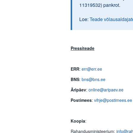
11319532) pankrot.
Loe:
Teade võlausaldajat
Pressiteade
ERR
:
err@err.ee
BNS
:
bns@bns.ee
Äripäev
:
online@aripaev.ee
Postimees
:
vihje@postimees.ee
Koopia
:
Rahandusministeerium:
info@ra