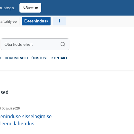
imustega.
Nõustun
artuhly.ee
E-teenindus
Otsi kodulehelt
Otsi
D
DOKUMENDID
ÜHISTUST
KONTAKT
ised:
d 06 juuli 2026
eninduse sisselogimise
bleemi lahendus