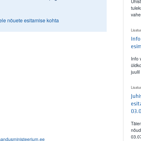
Ühis
tulek
vahe
ele nõuete esitamise kohta
Lisatu
Info
esi
Info
üldk
juuli
Lisatu
Juh
esit
03.
Täie
nõud
03.0
handusministeerium.ee