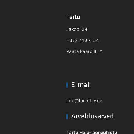
Tartu
Jakobi 34
+372 740 7134
Vaata kaardilt
E-mail
info@tartuhly.ee
Arveldusarved
Tartu Hoiu-laenuühistu