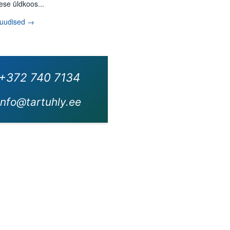
ese üldkoos...
 uudised →
+372 740 7134
info@tartuhly.ee