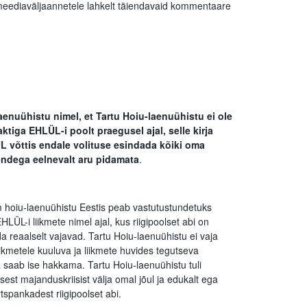
eediaväljaannetele lahkelt täiendavaid kommentaare
aenuühistu nimel, et Tartu Hoiu-laenuühistu ei ole
aktiga EHLÜL-i poolt praegusel ajal, selle kirja
L võttis endale volituse esindada kõiki oma
nendega eelnevalt aru pidamata
.
m hoiu-laenuühistu Eestis peab vastutustundetuks
HLÜL-i liikmete nimel ajal, kus riigipoolset abi on
da reaalselt vajavad. Tartu Hoiu-laenuühistu ei vaja
iikmetele kuuluva ja liikmete huvides tegutseva
 saab ise hakkama. Tartu Hoiu-laenuühistu tuli
st majanduskriisist välja omal jõul ja edukalt ega
spankadest riigipoolset abi.