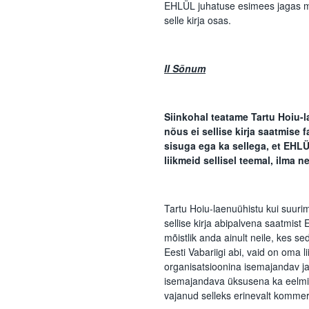
EHLÜL juhatuse esimees jagas m
selle kirja osas.
II Sõnum
Siinkohal teatame Tartu Hoiu-l
nõus ei sellise kirja saatmise f
sisuga ega ka sellega, et EHLÜ
liikmeid sellisel teemal, ilma 
Tartu Hoiu-laenuühistu kui suuri
sellise kirja abipalvena saatmist E
mõistlik anda ainult neile, kes se
Eesti Vabariigi abi, vaid on oma l
organisatsioonina isemajandav ja
isemajandava üksusena ka eelmise
vajanud selleks erinevalt kommert