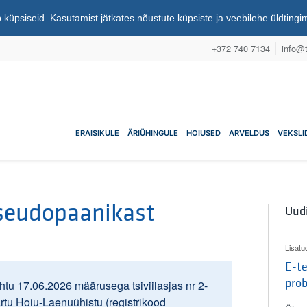
 küpsiseid. Kasutamist jätkates nõustute küpsiste ja veebilehe üldting
+372 740 7134
info@t
nuühistu
ERAISIKULE
ÄRIÜHINGULE
HOIUSED
ARVELDUS
VEKSLI
seudopaanikast
Uud
Lisatu
E-te
pro
tu 17.06.2026 määrusega tsiviilasjas nr 2-
artu Hoiu-Laenuühistu (registrikood