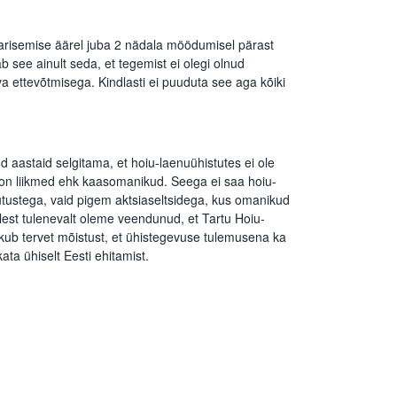
varisemise äärel juba 2 nädala möödumisel pärast
ab see ainult seda, et tegemist ei olegi olnud
iva ettevõtmisega. Kindlasti ei puuduta see aga kõiki
 aastaid selgitama, et hoiu-laenuühistutes ei ole
 on liikmed ehk kaasomanikud. Seega ei saa hoiu-
sutustega, vaid pigem aktsiaseltsidega, kus omanikud
est tulenevalt oleme veendunud, et Tartu Hoiu-
tkub tervet mõistust, et ühistegevuse tulemusena ka
ata ühiselt Eesti ehitamist.