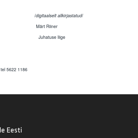
/ /
digitaalselt allkirjastatud
/
Märt Riiner
s Juhatuse liige
 tel 5622 1186
le Eesti