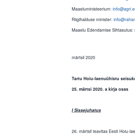
Maaeluministeerium:
info@agri.
Riigihalduse minister:
info@rahan
Maaelu Edendamise Sihtasutus:
3
märtsil 2020
Tartu Hoiu-laenuühistu seisuk
25. märtsi 2020. a kirja osas
I Sissejuhatus
26. märtsil teavitas Eesti Hoiu-l