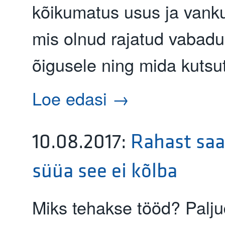
kõikumatus usus ja vanku
mis olnud rajatud vabadus
õigusele ning mida kutsut
Loe edasi →
10.08.2017
:
Rahast saa
süüa see ei kõlba
Miks tehakse tööd? Palj