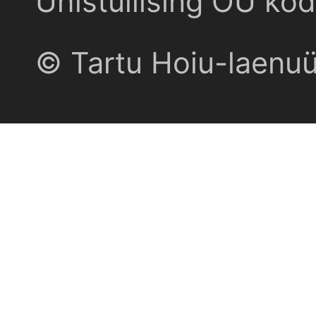
Ühistuliising OÜ kod
© Tartu Hoiu-laenu