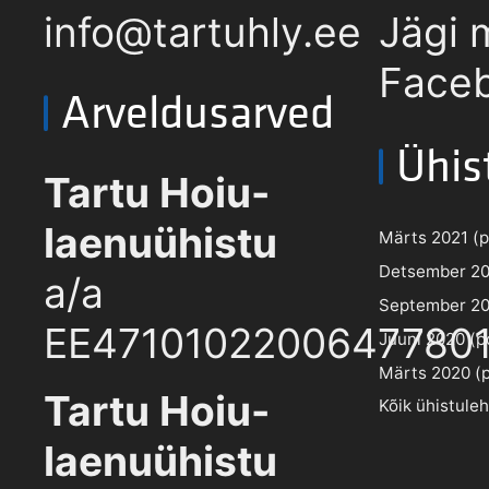
info@tartuhly.ee
Jägi 
Faceb
Arveldusarved
Ühis
Tartu Hoiu-
laenuühistu
Märts 2021 (pd
Detsember 202
a/a
September 202
EE4710102200647780
Juuni 2020 (pd
Märts 2020 (pd
Tartu Hoiu-
Kõik ühistule
laenuühistu