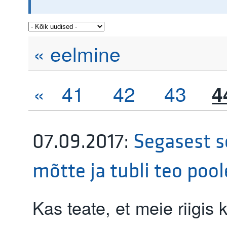
« eelmine
«
41
42
43
4
07.09.2017
:
Segasest s
mõtte ja tubli teo pool
Kas teate, et meie riigis 